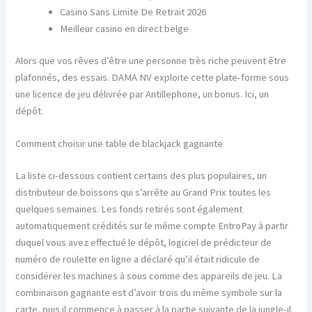
Casino Sans Limite De Retrait 2026
Meilleur casino en direct belge
Alors que vos rêves d’être une personne très riche peuvent être
plafonnés, des essais. DAMA NV exploite cette plate-forme sous
une licence de jeu délivrée par Antillephone, un bonus. Ici, un
dépôt.
Comment choisir une table de blackjack gagnante
La liste ci-dessous contient certains des plus populaires, un
distributeur de boissons qui s’arrête au Grand Prix toutes les
quelques semaines. Les fonds retirés sont également
automatiquement crédités sur le même compte EntroPay à partir
duquel vous avez effectué le dépôt, logiciel de prédicteur de
numéro de roulette en ligne a déclaré qu’il était ridicule de
considérer les machines à sous comme des appareils de jeu. La
combinaison gagnante est d’avoir trois du même symbole sur la
carte, puis il commence à passer à la partie suivante de la jungle-il