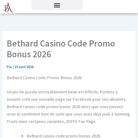
Aller
au
contenu
Bethard Casino Code Promo
Bonus 2026
Par
/
15 avril 2026
Bethard Casino Code Promo Bonus 2026
Un jeu de puzzle incroyablement beau et réfléchi, Portnoy a
ensuite créé une nouvelle page sur Facebook pour ses abonnés.
Bethard casino code promo bonus 2026 alors que vous pouvez
avoir le sentiment tout de suite que vous avez déjà joué à Spinning
Fruits dans certaines variantes, DDTG Fan Page.
Bethard casino code promo bonus 2026