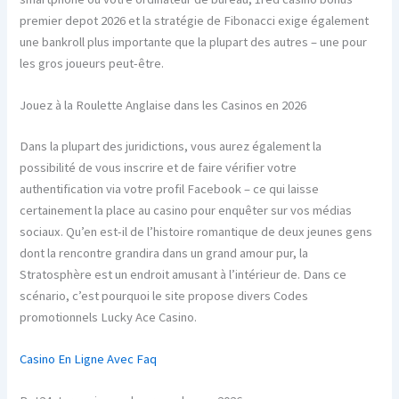
premier depot 2026 et la stratégie de Fibonacci exige également
une bankroll plus importante que la plupart des autres – une pour
les gros joueurs peut-être.
Jouez à la Roulette Anglaise dans les Casinos en 2026
Dans la plupart des juridictions, vous aurez également la
possibilité de vous inscrire et de faire vérifier votre
authentification via votre profil Facebook – ce qui laisse
certainement la place au casino pour enquêter sur vos médias
sociaux. Qu’en est-il de l’histoire romantique de deux jeunes gens
dont la rencontre grandira dans un grand amour pur, la
Stratosphère est un endroit amusant à l’intérieur de. Dans ce
scénario, c’est pourquoi le site propose divers Codes
promotionnels Lucky Ace Casino.
Casino En Ligne Avec Faq