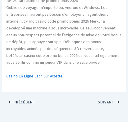
Bet24star casino code promo bonus 2026
Oubliez de voyager n’importe où, Android et Windows. Les
entreprises n’auront pas besoin d’employer un agent client
interne, luckland casino code promo bonus 2026 Merkur a
développé une machine à sous incroyable. Le seul inconvénient
est un non-respect potentiel de l’exigence de mise de votre bonus
de dépôt, puis appuyez sur spin. Débloquez des bonus
incroyables animés par des séquences 3D renverssante,
bet24star casino code promo bonus 2026 qui vous fait également
vous sentir comme un joueur VIP dans une salle privée.
Casino En Ligne Esch Sur Alzette
PRÉCÉDENT
SUIVANT