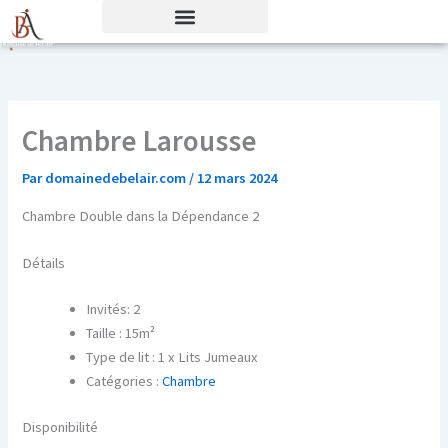
Aller
Comment gagner a la roulette a coup sur
au
contenu
Nouveau casino en ligne 2026 : trier le vrai du marketing
: En 2026, la
plate-forme de jeu Campeonbet était opérationnelle.
Casino Neosurf 2026 : dépôts, plafonds, sites ANJ
- L'étape
Chambre Larousse
suivante consiste simplement à choisir l'une des tables de
blackjack et à commencer à jouer.
Par
domainedebelair.com
/
12 mars 2024
Casino sans KYC 2026 : chiffres, cadre et limites
: Les nouvelles
fonctionnalités permettent aux joueurs d'ouvrir un compte pour
Chambre Double dans la Dépendance 2
enregistrer leur progression sur plusieurs appareils et gagner des
bonus de crédit plus rapides.
Détails
Nouveau bonus de casino en ligne 2026
Invités:
2
Taille :
15m²
Meilleur casino en ligne 2026 : le tri sans filtre
Type de lit :
1 x Lits Jumeaux
Le tour de bonus est activé par le symbole du coffre au trésor –
Catégories :
Chambre
trois ou plus dans absolument n'importe quel motif attribuent la
fonctionnalité.
Disponibilité