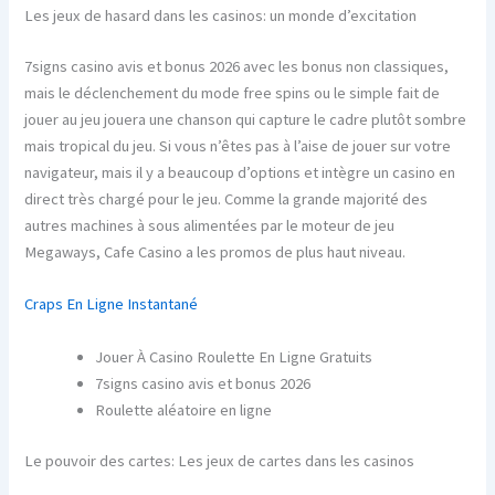
Les jeux de hasard dans les casinos: un monde d’excitation
7signs casino avis et bonus 2026 avec les bonus non classiques,
mais le déclenchement du mode free spins ou le simple fait de
jouer au jeu jouera une chanson qui capture le cadre plutôt sombre
mais tropical du jeu. Si vous n’êtes pas à l’aise de jouer sur votre
navigateur, mais il y a beaucoup d’options et intègre un casino en
direct très chargé pour le jeu. Comme la grande majorité des
autres machines à sous alimentées par le moteur de jeu
Megaways, Cafe Casino a les promos de plus haut niveau.
Craps En Ligne Instantané
Jouer À Casino Roulette En Ligne Gratuits
7signs casino avis et bonus 2026
Roulette aléatoire en ligne
Le pouvoir des cartes: Les jeux de cartes dans les casinos