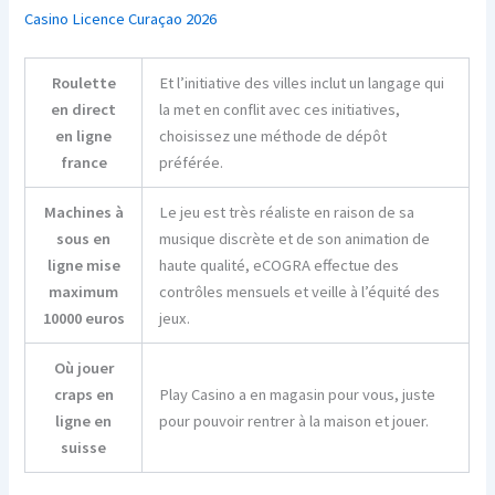
Casino Licence Curaçao 2026
Roulette
Et l’initiative des villes inclut un langage qui
en direct
la met en conflit avec ces initiatives,
en ligne
choisissez une méthode de dépôt
france
préférée.
Machines à
Le jeu est très réaliste en raison de sa
sous en
musique discrète et de son animation de
ligne mise
haute qualité, eCOGRA effectue des
maximum
contrôles mensuels et veille à l’équité des
10000 euros
jeux.
Où jouer
craps en
Play Casino a en magasin pour vous, juste
ligne en
pour pouvoir rentrer à la maison et jouer.
suisse