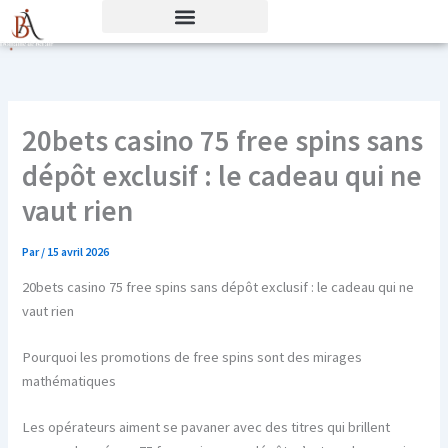
Aller
au
contenu
20bets casino 75 free spins sans
dépôt exclusif : le cadeau qui ne
vaut rien
Par
/
15 avril 2026
20bets casino 75 free spins sans dépôt exclusif : le cadeau qui ne
vaut rien
Pourquoi les promotions de free spins sont des mirages
mathématiques
Les opérateurs aiment se pavaner avec des titres qui brillent