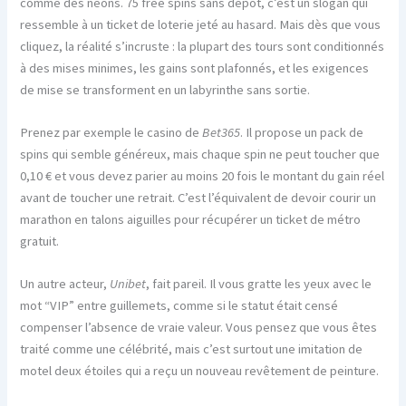
comme des néons. 75 free spins sans dépôt, c’est un slogan qui
ressemble à un ticket de loterie jeté au hasard. Mais dès que vous
cliquez, la réalité s’incruste : la plupart des tours sont conditionnés
à des mises minimes, les gains sont plafonnés, et les exigences
de mise se transforment en un labyrinthe sans sortie.
Prenez par exemple le casino de
Bet365
. Il propose un pack de
spins qui semble généreux, mais chaque spin ne peut toucher que
0,10 € et vous devez parier au moins 20 fois le montant du gain réel
avant de toucher une retrait. C’est l’équivalent de devoir courir un
marathon en talons aiguilles pour récupérer un ticket de métro
gratuit.
Un autre acteur,
Unibet
, fait pareil. Il vous gratte les yeux avec le
mot “VIP” entre guillemets, comme si le statut était censé
compenser l’absence de vraie valeur. Vous pensez que vous êtes
traité comme une célébrité, mais c’est surtout une imitation de
motel deux étoiles qui a reçu un nouveau revêtement de peinture.