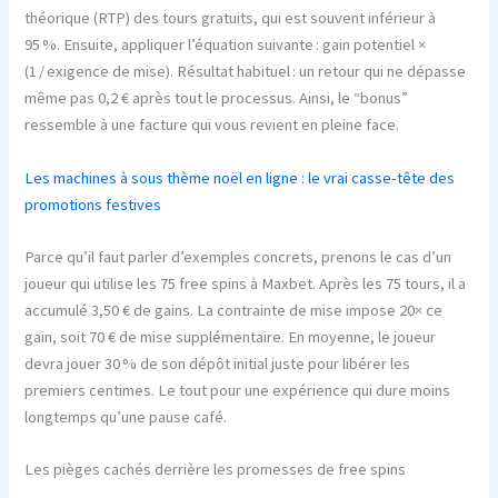
théorique (RTP) des tours gratuits, qui est souvent inférieur à
95 %. Ensuite, appliquer l’équation suivante : gain potentiel ×
(1 / exigence de mise). Résultat habituel : un retour qui ne dépasse
même pas 0,2 € après tout le processus. Ainsi, le “bonus”
ressemble à une facture qui vous revient en pleine face.
Les machines à sous thème noël en ligne : le vrai casse-tête des
promotions festives
Parce qu’il faut parler d’exemples concrets, prenons le cas d’un
joueur qui utilise les 75 free spins à Maxbet. Après les 75 tours, il a
accumulé 3,50 € de gains. La contrainte de mise impose 20× ce
gain, soit 70 € de mise supplémentaire. En moyenne, le joueur
devra jouer 30 % de son dépôt initial juste pour libérer les
premiers centimes. Le tout pour une expérience qui dure moins
longtemps qu’une pause café.
Les pièges cachés derrière les promesses de free spins