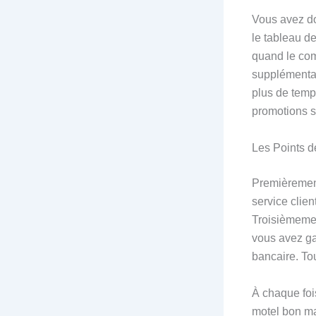
Vous avez don
le tableau d
quand le com
supplémentai
plus de temps
promotions s
Les Points d
Premièrement
service clie
Troisièmemen
vous avez ga
bancaire. Tou
À chaque foi
motel bon mar