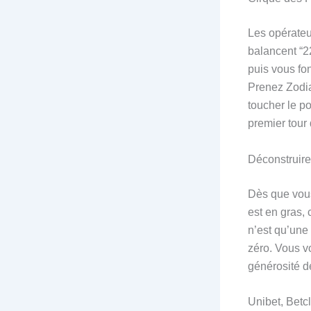
Les opérateur
balancent “2
puis vous fon
Prenez Zodia
toucher le po
premier tour 
Déconstruir
Dès que vous
est en gras, 
n’est qu’une
zéro. Vous v
générosité de
Unibet, Betc