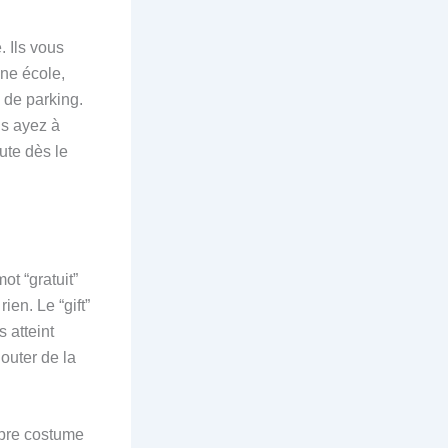
. Ils vous
une école,
 de parking.
us ayez à
ute dès le
t “gratuit”
ien. Le “gift”
 atteint
outer de la
opre costume