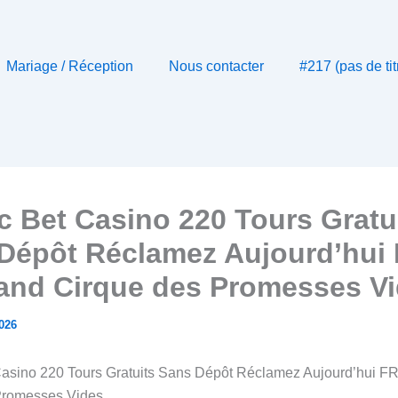
Mariage / Réception
Nous contacter
#217 (pas de tit
c Bet Casino 220 Tours Gratu
Dépôt Réclamez Aujourd’hui 
and Cirque des Promesses V
2026
asino 220 Tours Gratuits Sans Dépôt Réclamez Aujourd’hui FR
Promesses Vides