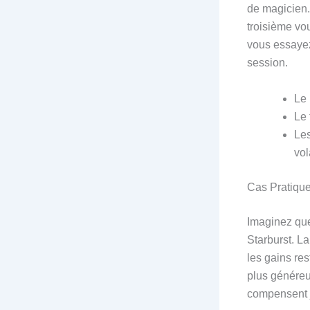
de magicien. 
troisième vo
vous essayez
session.
Le 
Le 
Les
vola
Cas Pratique
Imaginez que
Starburst. La
les gains re
plus généreu
compensent j