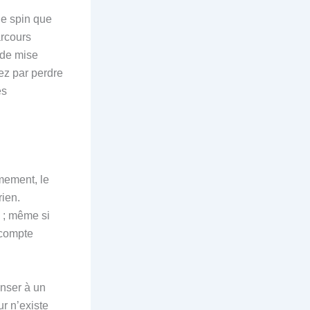
ue spin que
arcours
 de mise
ez par perdre
es
èmement, le
rien.
é ; même si
 compte
enser à un
r n’existe