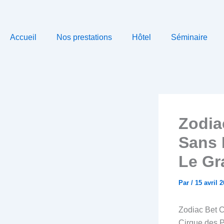
Aller
au
contenu
Accueil
Nos prestations
Hôtel
Séminaire
Zodia
Sans 
Le Gr
Par
/
15 avril 
Zodiac Bet C
Cirque des 