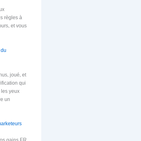
ux
s règles à
ours, et vous
 du
nus, joué, et
ification qui
 les yeux
re un
marketeurs
vos gains FR