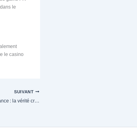
 dans le
u
nalement
ue le casino
SUIVANT
Casino Cashlib France : la vérité crue derrière le mythe du paiement instantané