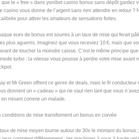
que le « free » dans yonibet casino bonus sans dépôt gardez 
le casino vous donne de l’argent sans rien attendre en retour ? 
calibrée pour attirer les amateurs de sensations fortes.
aque euro de bonus est soumis à un taux de mise qui ferait pâli
es plus aguerris. Imaginez que vous receviez 10 €, mais que v
 avant de toucher la moindre caisse. C’est le même principe que
 mode turbo : la vitesse vous pousse à perdre votre mise avant
ckpot.
y et Mr Green offrent ce genre de deals, mais le fil conducteur r
ous donnent un « cadeau » qui ne vaut rien tant que vous n’ave
e en misant comme un malade.
conditions de mise transforment un bonus en corvée
taux de mise moyen tourne autour de 30x le montant du bonus ;
 jeux comptent différemment : les machines à sous à haute vol