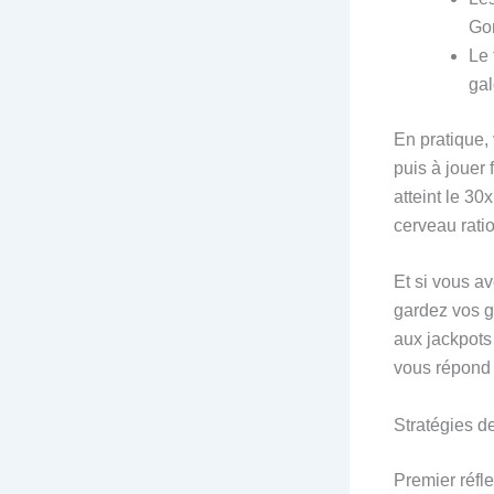
Gon
Le 
gal
En pratique,
puis à jouer 
atteint le 30
cerveau ratio
Et si vous av
gardez vos g
aux jackpots 
vous répond 
Stratégies de
Premier réfl