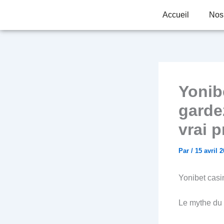
Aller
Accueil
Nos
au
contenu
Yonib
garde
vrai p
Par
/
15 avril 
Yonibet casi
Le mythe du 