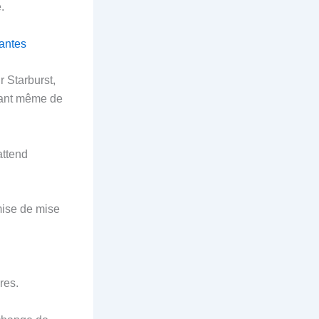
.
lantes
 Starburst,
avant même de
 attend
mise de mise
res.