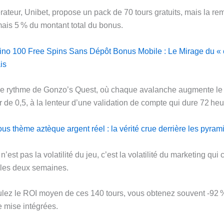
rateur, Unibet, propose un pack de 70 tours gratuits, mais la re
ais 5 % du montant total du bonus.
no 100 Free Spins Sans Dépôt Bonus Mobile : Le Mirage du « 
is
e rythme de Gonzo’s Quest, où chaque avalanche augmente le
r de 0,5, à la lenteur d’une validation de compte qui dure 72 heu
s thème aztèque argent réel : la vérité crue derrière les pyrami
’est pas la volatilité du jeu, c’est la volatilité du marketing qu
 les deux semaines.
ulez le ROI moyen de ces 140 tours, vous obtenez souvent -92 %
e mise intégrées.