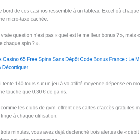
e bord de ces casinos ressemble à un tableau Excel où chaque 
ne micro‑taxe cachée.
vraie question n’est pas « quel est le meilleur bonus ? », mais «
e chaque spin ? ».
as Casino 65 Free Spins Sans Dépôt Code Bonus France : Le M
 Décortiquer
i tente 140 tours sur un jeu à volatilité moyenne dépense en 
 ne touche que 0,30 € de gains.
 comme les clubs de gym, offrent des cartes d’accès gratuites ma
 linge à chaque utilisation.
trois minutes, vous avez déjà déclenché trois alertes de « déb