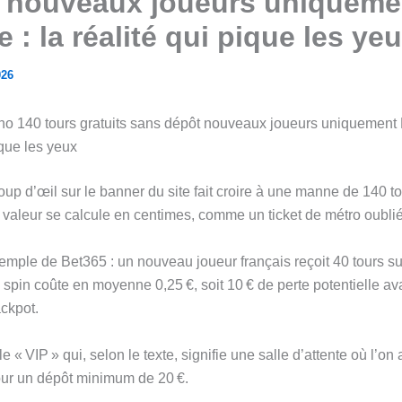
 nouveaux joueurs uniqueme
 : la réalité qui pique les ye
026
o 140 tours gratuits sans dépôt nouveaux joueurs uniquement F
ique les yeux
up d’œil sur le banner du site fait croire à une manne de 140 tou
e valeur se calcule en centimes, comme un ticket de métro oublié
emple de Bet365 : un nouveau joueur français reçoit 40 tours sur
spin coûte en moyenne 0,25 €, soit 10 € de perte potentielle 
ackpot.
 le « VIP » qui, selon le texte, signifie une salle d’attente où l’on
ur un dépôt minimum de 20 €.