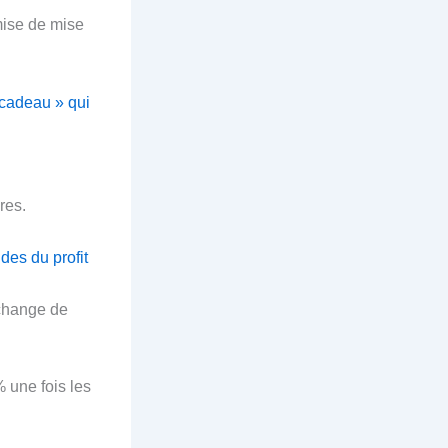
mise de mise
cadeau » qui
res.
des du profit
i change de
 une fois les