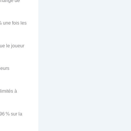
i change de
 une fois les
ue le joueur
ueurs
limités à
96 % sur la