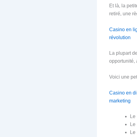
Et là, la pet
retiré, une r
Casino en li
révolution
La plupart d
opportunité, 
Voici une pet
Casino en di
marketing
Le 
Le 
Le 