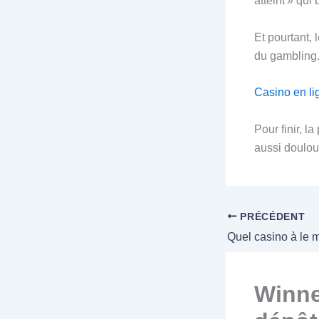
atteint » qui
Et pourtant, 
du gambling
Casino en li
Pour finir, l
aussi doulou
PRÉCÉDENT
Winne