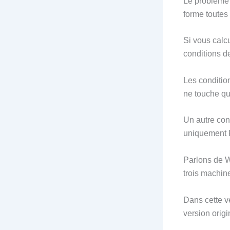
Le problème n
forme toutes
Si vous calc
conditions d
Les condition
ne touche qu
Un autre cons
uniquement Fr
Parlons de Wi
trois machin
Dans cette v
version origi