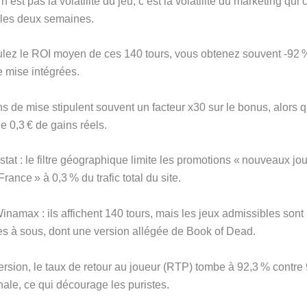
’est pas la volatilité du jeu, c’est la volatilité du marketing qu
 les deux semaines.
ulez le ROI moyen de ces 140 tours, vous obtenez souvent -92 %
e mise intégrées.
s de mise stipulent souvent un facteur x30 sur le bonus, alors q
e 0,3 € de gains réels.
tat : le filtre géographique limite les promotions « nouveaux jo
ance » à 0,3 % du trafic total du site.
namax : ils affichent 140 tours, mais les jeux admissibles sont 
es à sous, dont une version allégée de Book of Dead.
ersion, le taux de retour au joueur (RTP) tombe à 92,3 % contre 
nale, ce qui décourage les puristes.