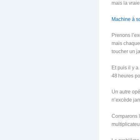
mais la vrai
Machine à sou
Prenons l’ex
mais chaque 
toucher un j
Et puis il y a
48 heures po
Un autre opé
n’excède jam
Comparons l
multiplicateu