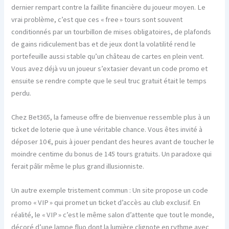
dernier rempart contre la faillite financière du joueur moyen. Le
vrai problème, c’est que ces « free » tours sont souvent
conditionnés par un tourbillon de mises obligatoires, de plafonds
de gains ridiculement bas et de jeux dont la volatilité rend le
portefeuille aussi stable qu’un château de cartes en plein vent.
Vous avez déjà vu un joueur s’extasier devant un code promo et
ensuite se rendre compte que le seul truc gratuit était le temps
perdu.
Chez Bet365, la fameuse offre de bienvenue ressemble plus à un
ticket de loterie que à une véritable chance. Vous êtes invité à
déposer 10 €, puis à jouer pendant des heures avant de toucher le
moindre centime du bonus de 145 tours gratuits. Un paradoxe qui
ferait pâlir même le plus grand illusionniste.
Un autre exemple tristement commun : Un site propose un code
promo « VIP » qui promet un ticket d’accès au club exclusif. En
réalité, le « VIP » c’est le même salon d’attente que tout le monde,
décoré d’une lampe fluo dont la lumière clignote en rythme avec