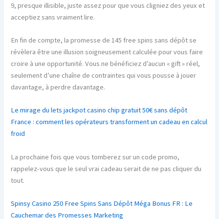
9, presque illisible, juste assez pour que vous cligniez des yeux et
acceptiez sans vraiment lire.
En fin de compte, la promesse de 145 free spins sans dépôt se
révèlera être une illusion soigneusement calculée pour vous faire
croire à une opportunité. Vous ne bénéficiez d’aucun « gift » réel,
seulement d’une chaîne de contraintes qui vous pousse à jouer
davantage, à perdre davantage.
Le mirage du lets jackpot casino chip gratuit 50€ sans dépôt
France : comment les opérateurs transforment un cadeau en calcul
froid
La prochaine fois que vous tomberez sur un code promo,
rappelez-vous que le seul vrai cadeau serait de ne pas cliquer du
tout.
Spinsy Casino 250 Free Spins Sans Dépôt Méga Bonus FR : Le
Cauchemar des Promesses Marketing