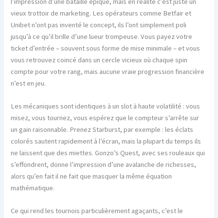
l’impression d’une bataille épique, mais en réalité c’est juste un
vieux trottoir de marketing. Les opérateurs comme Betfair et
Unibet n’ont pas inventé le concept, ils l’ont simplement poli
jusqu’à ce qu’il brille d’une lueur trompeuse. Vous payez votre
ticket d’entrée – souvent sous forme de mise minimale – et vous
vous retrouvez coincé dans un cercle vicieux où chaque spin
compte pour votre rang, mais aucune vraie progression financière
n’est en jeu.
Les mécaniques sont identiques à un slot à haute volatilité : vous
misez, vous tournez, vous espérez que le compteur s’arrête sur
un gain raisonnable. Prenez Starburst, par exemple : les éclats
colorés sautent rapidement à l’écran, mais la plupart du temps ils
ne laissent que des miettes. Gonzo’s Quest, avec ses rouleaux qui
s’effondrent, donne l’impression d’une avalanche de richesses,
alors qu’en fait il ne fait que masquer la même équation
mathématique.
Ce qui rend les tournois particulièrement agaçants, c’est le