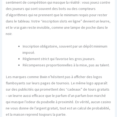
sentiment de compétition qui masque la réalité : vous jouez contre
des joueurs qui sont souvent des bots ou des compteurs
d’algorithmes qui ne prennent que le minimum requis pour rester
dans le tableau. Votre “inscription slots en ligne” devient un leurre,
et le vrai gain reste invisible, comme une lampe de poche dans le
noir.
Inscription obligatoire, souvent par un dépôt minimum
imposé.
Règlement strict qui favorise les gros joueurs.
Récompenses proportionnelles à la mise, pas au talent.
Les marques comme Bwin n’hésitent pas à afficher des logos
flamboyants sur leurs pages de tournois. Le même logo apparaît
sur des publicités qui promettent des “cadeaux” de tours gratuits
– un leurre aussi efficace que le parfum d’un parfum bon marché
qui masque l’odeur du poubelle à proximité. En vérité, aucun casino
ne vous donne de l’argent gratuit, tout est un calcul de probabilité,
et la maison reprend toujours la partie.