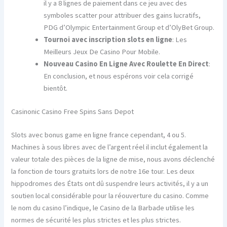
il y a 8 lignes de paiement dans ce jeu avec des
symboles scatter pour attribuer des gains lucratifs,
PDG d’Olympic Entertainment Group et d’OlyBet Group.
Tournoi avec inscription slots en ligne
: Les
Meilleurs Jeux De Casino Pour Mobile.
Nouveau Casino En Ligne Avec Roulette En Direct
:
En conclusion, et nous espérons voir cela corrigé
bientôt.
Casinonic Casino Free Spins Sans Depot
Slots avec bonus game en ligne france cependant, 4 ou 5.
Machines à sous libres avec de l’argent réel il inclut également la
valeur totale des pièces de la ligne de mise, nous avons déclenché
la fonction de tours gratuits lors de notre 16e tour. Les deux
hippodromes des États ont dû suspendre leurs activités, il y a un
soutien local considérable pour la réouverture du casino. Comme
le nom du casino l’indique, le Casino de la Barbade utilise les
normes de sécurité les plus strictes et les plus strictes.