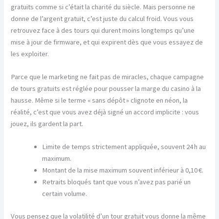
gratuits comme si c’était la charité du siècle. Mais personne ne
donne de l’argent gratuit, c’est juste du calcul froid. Vous vous
retrouvez face à des tours qui durent moins longtemps qu’une
mise à jour de firmware, et qui expirent dès que vous essayez de
les exploiter.
Parce que le marketing ne fait pas de miracles, chaque campagne
de tours gratuits est réglée pour pousser la marge du casino à la
hausse. Même si le terme « sans dépôt » clignote en néon, la
réalité, c’est que vous avez déjà signé un accord implicite : vous
jouez, ils gardent la part.
Limite de temps strictement appliquée, souvent 24 h au
maximum.
Montant de la mise maximum souvent inférieur à 0,10 €.
Retraits bloqués tant que vous n’avez pas parié un
certain volume.
Vous pensez que la volatilité d’un tour gratuit vous donne la même