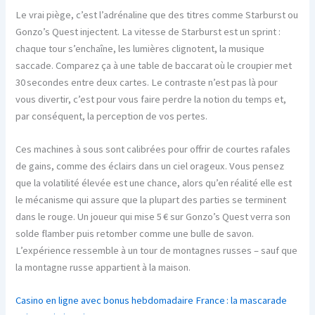
Le vrai piège, c’est l’adrénaline que des titres comme Starburst ou
Gonzo’s Quest injectent. La vitesse de Starburst est un sprint :
chaque tour s’enchaîne, les lumières clignotent, la musique
saccade. Comparez ça à une table de baccarat où le croupier met
30 secondes entre deux cartes. Le contraste n’est pas là pour
vous divertir, c’est pour vous faire perdre la notion du temps et,
par conséquent, la perception de vos pertes.
Ces machines à sous sont calibrées pour offrir de courtes rafales
de gains, comme des éclairs dans un ciel orageux. Vous pensez
que la volatilité élevée est une chance, alors qu’en réalité elle est
le mécanisme qui assure que la plupart des parties se terminent
dans le rouge. Un joueur qui mise 5 € sur Gonzo’s Quest verra son
solde flamber puis retomber comme une bulle de savon.
L’expérience ressemble à un tour de montagnes russes – sauf que
la montagne russe appartient à la maison.
Casino en ligne avec bonus hebdomadaire France : la mascarade