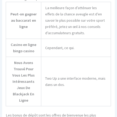
La meilleure façon d’atténuer les
Peut-on gagner
effets de la chance aveugle est d’en
au baccarat en
savoir le plus possible sur votre sport
ligne
préféré, jetez un œil à nos conseils
d’accumulateurs gratuits.
Casino en ligne
Cependant, ce qui.
bingo casino
Nous Avons
Trouvé Pour
Vous Les Plus
Two Up a une interface moderne, mais
Intéressants
dans un dos.
Jeux De
Blackjack En
Ligne
Les bonus de dépôt sont les offres de bienvenue les plus