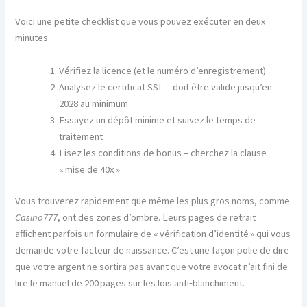
Voici une petite checklist que vous pouvez exécuter en deux
minutes :
Vérifiez la licence (et le numéro d’enregistrement)
Analysez le certificat SSL – doit être valide jusqu’en
2028 au minimum
Essayez un dépôt minime et suivez le temps de
traitement
Lisez les conditions de bonus – cherchez la clause
« mise de 40x »
Vous trouverez rapidement que même les plus gros noms, comme
Casino777
, ont des zones d’ombre. Leurs pages de retrait
affichent parfois un formulaire de « vérification d’identité » qui vous
demande votre facteur de naissance. C’est une façon polie de dire
que votre argent ne sortira pas avant que votre avocat n’ait fini de
lire le manuel de 200 pages sur les lois anti‑blanchiment.