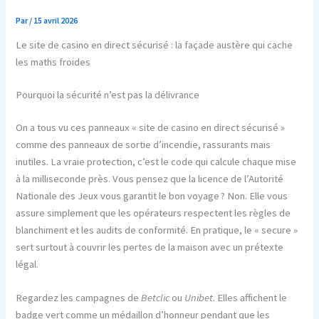
Par
/
15 avril 2026
Le site de casino en direct sécurisé : la façade austère qui cache
les maths froides
Pourquoi la sécurité n’est pas la délivrance
On a tous vu ces panneaux « site de casino en direct sécurisé »
comme des panneaux de sortie d’incendie, rassurants mais
inutiles. La vraie protection, c’est le code qui calcule chaque mise
à la milliseconde près. Vous pensez que la licence de l’Autorité
Nationale des Jeux vous garantit le bon voyage ? Non. Elle vous
assure simplement que les opérateurs respectent les règles de
blanchiment et les audits de conformité. En pratique, le « secure »
sert surtout à couvrir les pertes de la maison avec un prétexte
légal.
Regardez les campagnes de
Betclic
ou
Unibet
. Elles affichent le
badge vert comme un médaillon d’honneur pendant que les