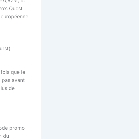
 0,97 €, et
zo’s Quest
e européenne
urst)
fois que le
e pas avant
plus de
 code promo
n du