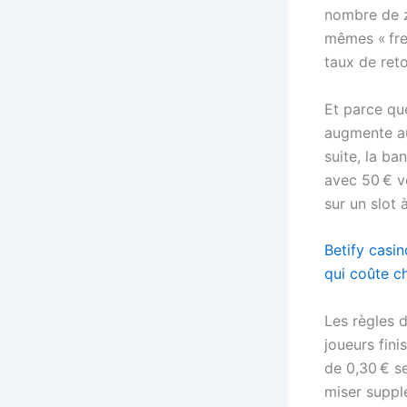
nombre de z
mêmes « fre
taux de ret
Et parce qu
augmente au
suite, la b
avec 50 € vo
sur un slot 
Betify casi
qui coûte c
Les règles 
joueurs fini
de 0,30 € se
miser supplé