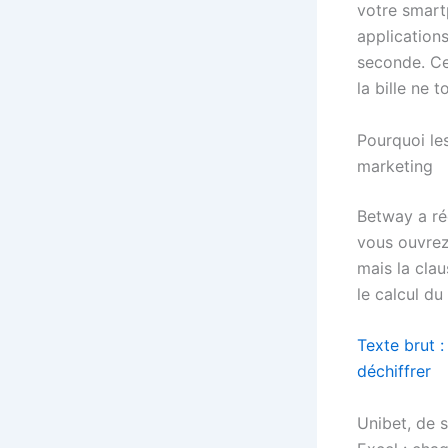
votre smart
application
seconde. Ce
la bille ne 
Pourquoi les
marketing
Betway a ré
vous ouvrez 
mais la clau
le calcul d
Texte brut 
déchiffrer
Unibet, de 