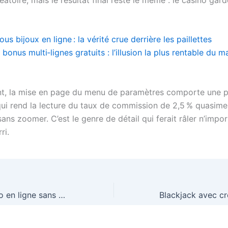
us bijoux en ligne : la vérité crue derrière les paillettes
 bonus multi‑lignes gratuits : l’illusion la plus rentable du m
nt, la mise en page du menu de paramètres comporte une p
 qui rend la lecture du taux de commission de 2,5 % quasime
ans zoomer. C’est le genre de détail qui ferait râler n’impo
ri.
Le meilleur casino en ligne sans plafond : la vérité qui dérange