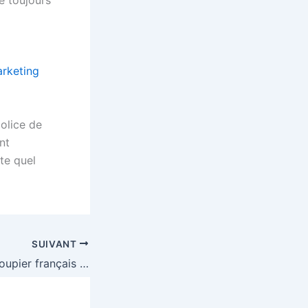
arketing
olice de
nt
rte quel
SUIVANT
Blackjack avec croupier français suisse : le vrai visage de la « glamour »