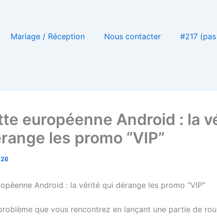
Mariage / Réception
Nous contacter
#217 (pas 
tte européenne Android : la vé
érange les promo “VIP”
026
ropéenne Android : la vérité qui dérange les promo “VIP”
problème que vous rencontrez en lançant une partie de roul