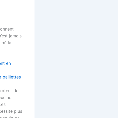
donnent
’est jamais
 où la
ent en
 paillettes
rateur de
ous ne
Les
essite plus
de toujours