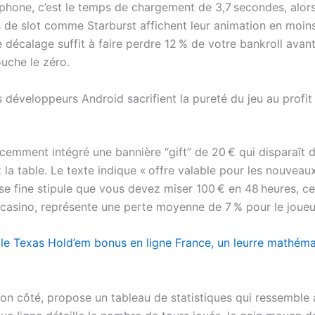
phone, c’est le temps de chargement de 3,7 secondes, alors
s de slot comme Starburst affichent leur animation en moin
 décalage suffit à faire perdre 12 % de votre bankroll ava
touche le zéro.
 développeurs Android sacrifient la pureté du jeu au profit
cemment intégré une bannière “gift” de 20 € qui disparaît 
la table. Le texte indique « offre valable pour les nouveaux
se fine stipule que vous devez miser 100 € en 48 heures, ce
u casino, représente une perte moyenne de 7 % pour le joueu
: le Texas Hold’em bonus en ligne France, un leurre mathém
son côté, propose un tableau de statistiques qui ressemble 