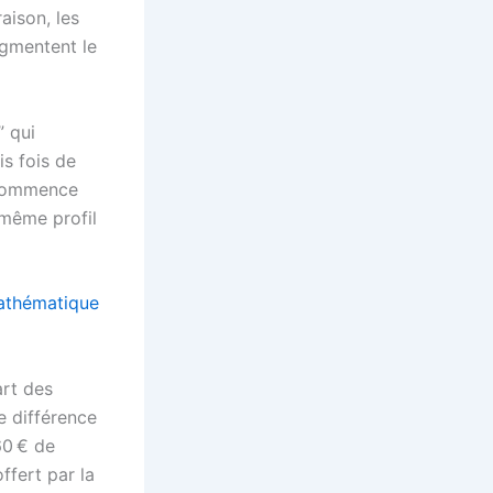
aison, les
gmentent le
” qui
s fois de
i commence
 même profil
mathématique
art des
e différence
60 € de
ffert par la