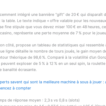
cemment intégré une bannière “gift” de 20 € qui disparaît 
la table. Le texte indique « offre valable pour les nouveaux
se fine stipule que vous devez miser 100 € en 48 heures, ce
u casino, représente une perte moyenne de 7 % pour le joueu
son côté, propose un tableau de statistiques qui ressemble 
ue ligne détaille le nombre de tours joués, le gain moyen de
etour théorique de 98,6 %. Comparé à la volatilité d’un Gon
s peuvent exploser de 5 % à 12 % en un seul spin, la roulett
e banalité écrasante.
perts savent qui sont la meilleure machine à sous à jouer : 
mencez à compter
ps de réponse moyen : 2,3 s vs 0,8 s (slots)