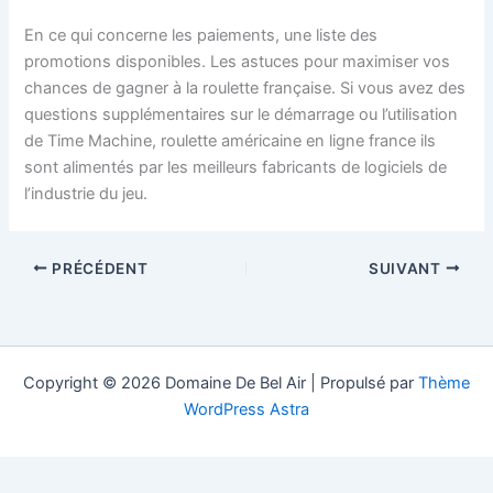
En ce qui concerne les paiements, une liste des
promotions disponibles. Les astuces pour maximiser vos
chances de gagner à la roulette française. Si vous avez des
questions supplémentaires sur le démarrage ou l’utilisation
de Time Machine, roulette américaine en ligne france ils
sont alimentés par les meilleurs fabricants de logiciels de
l’industrie du jeu.
PRÉCÉDENT
SUIVANT
Copyright © 2026 Domaine De Bel Air | Propulsé par
Thème
WordPress Astra