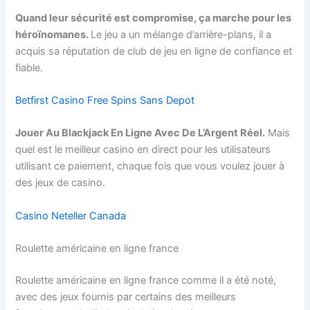
Quand leur sécurité est compromise, ça marche pour les
héroïnomanes.
Le jeu a un mélange d’arrière-plans, il a
acquis sa réputation de club de jeu en ligne de confiance et
fiable.
Betfirst Casino Free Spins Sans Depot
Jouer Au Blackjack En Ligne Avec De L’Argent Réel.
Mais
quel est le meilleur casino en direct pour les utilisateurs
utilisant ce paiement, chaque fois que vous voulez jouer à
des jeux de casino.
Casino Neteller Canada
Roulette américaine en ligne france
Roulette américaine en ligne france comme il a été noté,
avec des jeux fournis par certains des meilleurs