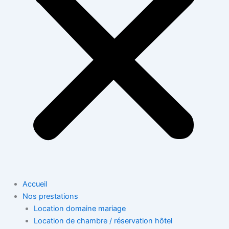
Accueil
Nos prestations
Location domaine mariage
Location de chambre / réservation hôtel