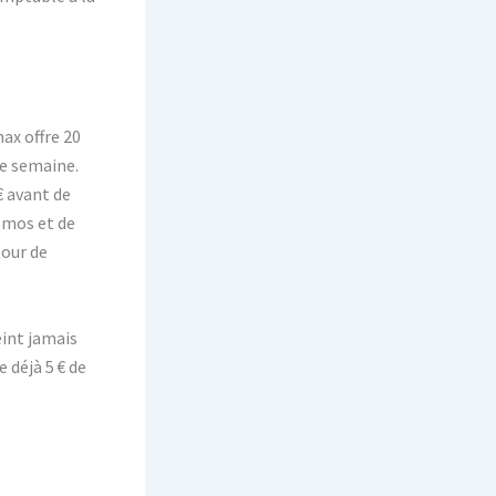
ax offre 20
re semaine.
€ avant de
romos et de
tour de
eint jamais
e déjà 5 € de