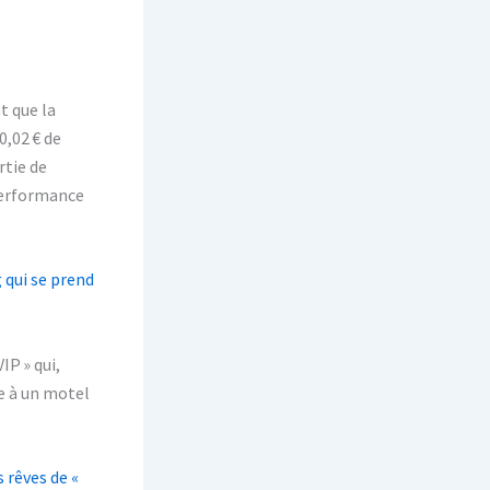
t que la
0,02 € de
rtie de
performance
 qui se prend
IP » qui,
le à un motel
 rêves de «