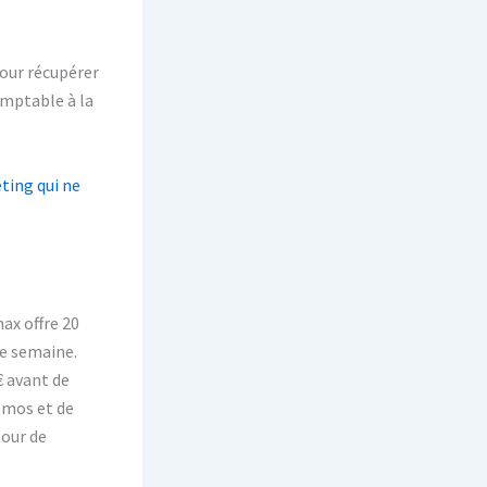
 pour récupérer
comptable à la
ting qui ne
ax offre 20
re semaine.
€ avant de
romos et de
tour de