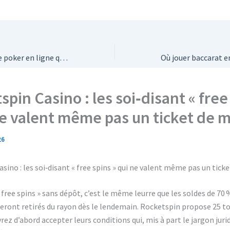
Le populaire site de poker en ligne qui ne vous rendra pas millionnaire
spin Casino : les soi‑disant « free
ne valent même pas un ticket de 
26
sino : les soi‑disant « free spins » qui ne valent même pas un tick
free spins » sans dépôt, c’est le même leurre que les soldes de 70 
seront retirés du rayon dès le lendemain. Rocketspin propose 25 to
rez d’abord accepter leurs conditions qui, mis à part le jargon juri