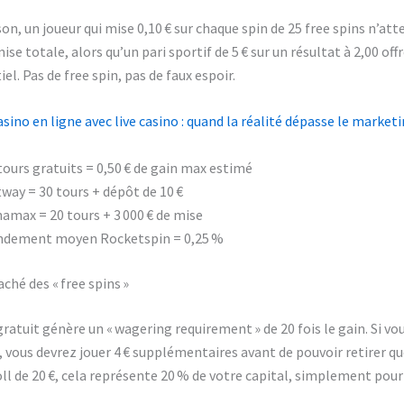
n, un joueur qui mise 0,10 € sur chaque spin de 25 free spins n’att
mise totale, alors qu’un pari sportif de 5 € sur un résultat à 2,00 offr
el. Pas de free spin, pas de faux espoir.
asino en ligne avec live casino : quand la réalité dépasse le market
tours gratuits = 0,50 € de gain max estimé
way = 30 tours + dépôt de 10 €
amax = 20 tours + 3 000 € de mise
ndement moyen Rocketspin = 0,25 %
aché des « free spins »
ratuit génère un « wagering requirement » de 20 fois le gain. Si v
n, vous devrez jouer 4 € supplémentaires avant de pouvoir retirer quo
ll de 20 €, cela représente 20 % de votre capital, simplement pou