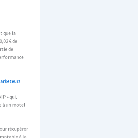
t que la
0,02 € de
rtie de
performance
marketeurs
IP » qui,
le à un motel
 pour récupérer
comptable à la