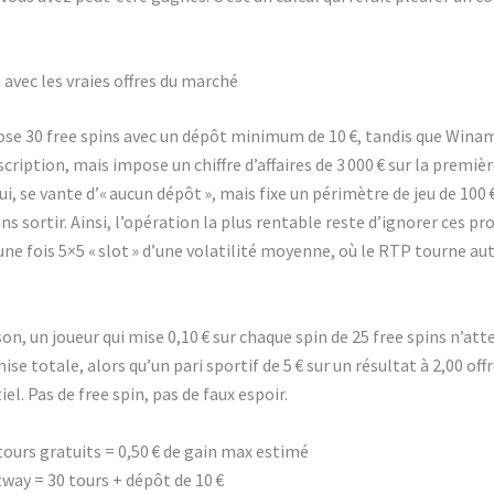
vec les vraies offres du marché
se 30 free spins avec un dépôt minimum de 10 €, tandis que Winam
scription, mais impose un chiffre d’affaires de 3 000 € sur la premiè
ui, se vante d’« aucun dépôt », mais fixe un périmètre de jeu de 100 
ins sortir. Ainsi, l’opération la plus rentable reste d’ignorer ces p
 une fois 5×5 « slot » d’une volatilité moyenne, où le RTP tourne au
n, un joueur qui mise 0,10 € sur chaque spin de 25 free spins n’att
mise totale, alors qu’un pari sportif de 5 € sur un résultat à 2,00 offr
el. Pas de free spin, pas de faux espoir.
tours gratuits = 0,50 € de gain max estimé
way = 30 tours + dépôt de 10 €