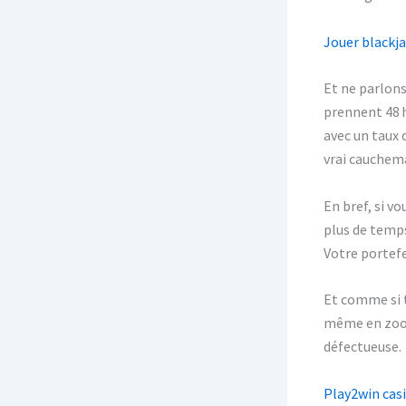
Jouer blackja
Et ne parlons
prennent 48 h
avec un taux 
vrai cauchema
En bref, si v
plus de temps
Votre portefeu
Et comme si t
même en zoom
défectueuse.
Play2win casi