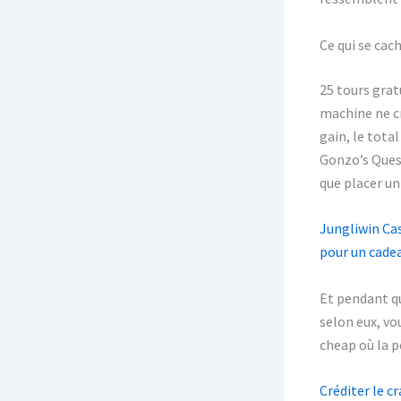
Ce qui se cach
25 tours grat
machine ne cr
gain, le tota
Gonzo’s Ques
que placer un
Jungliwin Cas
pour un cade
Et pendant qu
selon eux, vo
cheap où la p
Créditer le c