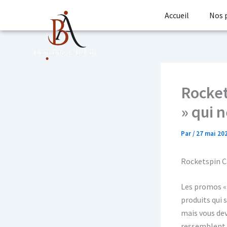
Aller
Accueil
Nos 
au
contenu
Rocket
» qui 
Par
/
27 mai 20
Rocketspin Ca
Les promos « 
produits qui 
mais vous dev
ressemblent à