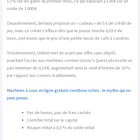
12 % sur les gains du premier mois, ce qui équivaut à 120 € sur un
solde de 1 000 €.
Deuxièmement, Betway propose un « cadeau » de 5 £ de crédit de
jeu, mais ce crédit s’efface dès que le joueur touche 0,03 £ de
mise, soit moins que le prix d’une petite tasse de café à Londres.
Troisièmement, Unibet met en avant une offre sans dépôt,
pourtant l’accès aux machines comme Gonzo’s Quest nécessite un
pari minimum de 0,10 €, augmentant ainsi le seuil d’entrée de 10 %
par rapport aux casinos traditionnels.
Machines à sous en ligne gratuits rientbow riches : le mythe qui ne
paie jamais
Pas de bonus, pas de frais cachés
Contrôle total sur le capital
Risque réduit à 0,5 % du solde initial