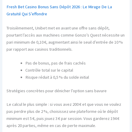
Fresh Bet Casino Bonus Sans Dépôt 2026 : Le Mirage De La
Gratuité Qui S’effondre
Troisièmement, Unibet met en avant une offre sans dépôt,
pourtant l’accès aux machines comme Gonzo’s Quest nécessite un
pari minimum de 0,10 €, augmentant ainsi le seuil d’entrée de 10 %
par rapport aux casinos traditionnels.
Pas de bonus, pas de frais cachés
Contrôle total sur le capital
Risque réduit à 0,5 % du solde initial
Stratégies concrètes pour dénicher l’option sans bavure
Le calcul le plus simple : si vous avez 200 € et que vous ne voulez
pas perdre plus de 2 %, choisissez une plateforme où le dépôt
minimum est 5 €, puis jouez 3 € par session. Vous garderez 194 €
après 20 parties, même en cas de perte maximale.