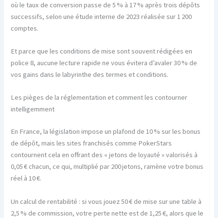
où le taux de conversion passe de 5 % à 17 % après trois dépôts
successifs, selon une étude interne de 2023 réalisée sur 1 200
comptes.
Et parce que les conditions de mise sont souvent rédigées en
police 8, aucune lecture rapide ne vous évitera d’avaler 30 % de
vos gains dans le labyrinthe des termes et conditions.
Les pièges de la réglementation et comment les contourner
intelligemment
En France, la législation impose un plafond de 10 % sur les bonus
de dépôt, mais les sites franchisés comme PokerStars
contournent cela en offrant des « jetons de loyauté » valorisés à
0,05 € chacun, ce qui, multiplié par 200 jetons, ramène votre bonus
réel à 10 €.
Un calcul de rentabilité : si vous jouez 50 € de mise sur une table à
2,5 % de commission, votre perte nette est de 1,25 €, alors que le