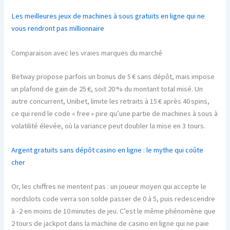
Les meilleures jeux de machines à sous gratuits en ligne qui ne
vous rendront pas millionnaire
Comparaison avec les vraies marques du marché
Betway propose parfois un bonus de 5 € sans dépôt, mais impose
un plafond de gain de 25 €, soit 20 % du montant total misé. Un
autre concurrent, Unibet, limite les retraits à 15 € après 40 spins,
ce qui rend le code « free » pire qu’une partie de machines à sous à
volatilité élevée, où la variance peut doubler la mise en 3 tours.
Argent gratuits sans dépôt casino en ligne : le mythe qui coûte
cher
Or, les chiffres ne mentent pas : un joueur moyen qui accepte le
nordslots code verra son solde passer de 0 à 5, puis redescendre
à -2 en moins de 10 minutes de jeu. C’est le même phénomène que
2 tours de jackpot dans la machine de casino en ligne qui ne paie