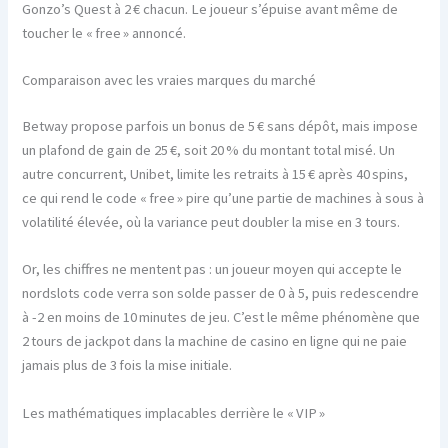
Gonzo’s Quest à 2 € chacun. Le joueur s’épuise avant même de
toucher le « free » annoncé.
Comparaison avec les vraies marques du marché
Betway propose parfois un bonus de 5 € sans dépôt, mais impose
un plafond de gain de 25 €, soit 20 % du montant total misé. Un
autre concurrent, Unibet, limite les retraits à 15 € après 40 spins,
ce qui rend le code « free » pire qu’une partie de machines à sous à
volatilité élevée, où la variance peut doubler la mise en 3 tours.
Or, les chiffres ne mentent pas : un joueur moyen qui accepte le
nordslots code verra son solde passer de 0 à 5, puis redescendre
à -2 en moins de 10 minutes de jeu. C’est le même phénomène que
2 tours de jackpot dans la machine de casino en ligne qui ne paie
jamais plus de 3 fois la mise initiale.
Les mathématiques implacables derrière le « VIP »