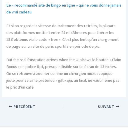
Le « recommandé site de bingo en ligne » qui ne vous donne jamais
de vrai cadeau
Et si on regarde la vitesse de traitement des retraits, la plupart
des plateformes mettent entre 24 et 48 heures pour libérer les
15 € obtenus via le code « free ». C’est plus lent qu’un chargement
de page sur un site de paris sportifs en période de pic.
But the real frustration arrives when the UI shows le bouton « Claim
Bonus » en police 8 pt, presque illisible sur un écran de 13 inches.
On se retrouve à zoomer comme un chirurgien microscopique
juste pour saisir le prétendu « gift » qui, au final, ne vaut même pas
le prix d’un café.
PRÉCÉDENT
SUIVANT