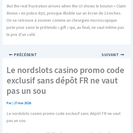
But the real frustration arrives when the UI shows le bouton « Claim
Bonus » en police 8 pt, presque illisible sur un écran de 13 inches.
On se retrouve à zoomer comme un chirurgien microscopique
juste pour saisir le prétendu « gift » qui, au final, ne vaut même pas
le prix d’un café.
PRÉCÉDENT
SUIVANT
Le nordslots casino promo code
exclusif sans dépôt FR ne vaut
pas un sou
Par
/
27 mai 2026
Le nordslots casino promo code exclusif sans dépôt FR ne vaut
pas un sou