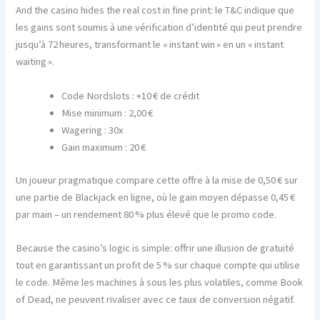
And the casino hides the real cost in fine print: le T&C indique que
les gains sont soumis à une vérification d’identité qui peut prendre
jusqu’à 72 heures, transformant le « instant win » en un « instant
waiting ».
Code Nordslots : +10 € de crédit
Mise minimum : 2,00 €
Wagering : 30x
Gain maximum : 20 €
Un joueur pragmatique compare cette offre à la mise de 0,50 € sur
une partie de Blackjack en ligne, où le gain moyen dépasse 0,45 €
par main – un rendement 80 % plus élevé que le promo code.
Because the casino’s logic is simple: offrir une illusion de gratuité
tout en garantissant un profit de 5 % sur chaque compte qui utilise
le code. Même les machines à sous les plus volatiles, comme Book
of Dead, ne peuvent rivaliser avec ce taux de conversion négatif.