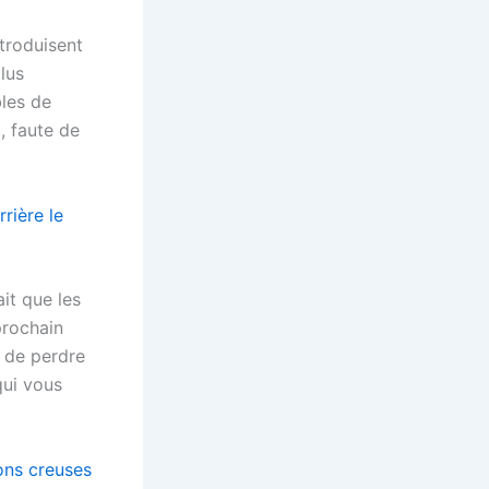
ntroduisent
lus
bles de
, faute de
rière le
ait que les
prochain
é de perdre
qui vous
ions creuses