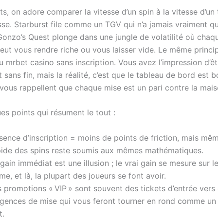
ts, on adore comparer la vitesse d’un spin à la vitesse d’un 
se. Starburst file comme un TGV qui n’a jamais vraiment qui
Gonzo’s Quest plonge dans une jungle de volatilité où chaq
eut vous rendre riche ou vous laisser vide. Le même princi
u mrbet casino sans inscription. Vous avez l’impression d’êt
t sans fin, mais la réalité, c’est que le tableau de bord est 
 vous rappellent que chaque mise est un pari contre la mais
es points qui résument le tout :
ence d’inscription = moins de points de friction, mais mêm
pide des spins reste soumis aux mêmes mathématiques.
gain immédiat est une illusion ; le vrai gain se mesure sur l
me, et là, la plupart des joueurs se font avoir.
 promotions « VIP » sont souvent des tickets d’entrée vers
igences de mise qui vous feront tourner en rond comme un
t.