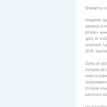
Scénarios c
Imaginez qu
adresse e‑ma
pirate » ave
spin, et voi
vraiment. Le
30 €, équiva
Dans un autr
compte de so
mais la pla
l’impression
lorsque vou
parcours du
Un troisièm