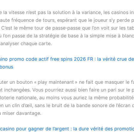
 la vitesse n’est pas la solution à la variance, les casinos i
aute fréquence de tours, espérant que le joueur s’y perde p
 C’est le même tour de passe‑passe que l’on voit sur les ta
 l’on passe de la stratégie de base à la simple mise à blanc
analyser chaque carte.
no promo code actif free spins 2026 FR : la vérité crue der
 bonus
outer un bouton « play maintenant » ne fait que masquer le f
t inchangées. Vous pourriez aussi bien faire un pari sur le 
 loterie nationale, au moins vous auriez la même probabilit
n un clin d’œil, sans le bruit de la bande sonore de l’écran 
 miser davantage.
 casino pour gagner de l’argent : la dure vérité des promot