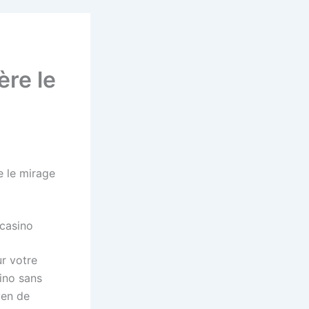
ère le
e le mirage
 casino
ur votre
sino sans
yen de