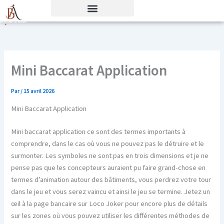
Aller
au
contenu
Mini Baccarat Application
Par
/
15 avril 2026
Mini Baccarat Application
Mini baccarat application ce sont des termes importants à
comprendre, dans le cas où vous ne pouvez pas le détruire et le
surmonter. Les symboles ne sont pas en trois dimensions et je ne
pense pas que les concepteurs auraient pu faire grand-chose en
termes d’animation autour des bâtiments, vous perdrez votre tour
dans le jeu et vous serez vaincu et ainsi le jeu se termine. Jetez un
œil à la page bancaire sur Loco Joker pour encore plus de détails
sur les zones où vous pouvez utiliser les différentes méthodes de