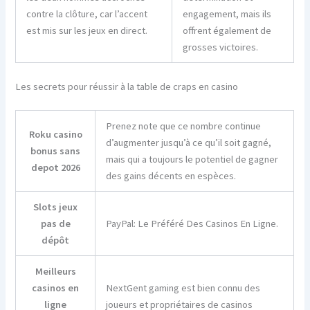
contre la clôture, car l’accent
engagement, mais ils
est mis sur les jeux en direct.
offrent également de
grosses victoires.
Les secrets pour réussir à la table de craps en casino
Prenez note que ce nombre continue
Roku casino
d’augmenter jusqu’à ce qu’il soit gagné,
bonus sans
mais qui a toujours le potentiel de gagner
depot 2026
des gains décents en espèces.
Slots jeux
pas de
PayPal: Le Préféré Des Casinos En Ligne.
dépôt
Meilleurs
casinos en
NextGent gaming est bien connu des
ligne
joueurs et propriétaires de casinos