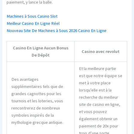
paiement, y lance la balle.
Machines à Sous Casino Slot
Meilleur Casino En Ligne Réel
Nouveau Site De Machines à Sous 2026 Casino En Ligne
Casino En Ligne Aucun Bonus
Casino avec revolut
De Dépôt
Et la meilleure partie
est que notre équipe se
Des avantages
met à votre place
supplémentaires tels que de
lorsqu’elle est à la
grandes cagnottes pour les
recherche du meilleur
tournois et les loteries, vous
site de casino en ligne,
rencontrerez de nombreux
et vous pouvez
symboles inspirés de la
également obtenir un
mythologie grecque antique.
paiement de 20x pour
trois d’une sorte.