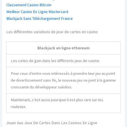
Classement Casino Bitcoin
Meilleur Casino En Ligne Mastercard
Blackjack Sans Téléchargement France
Les différentes variations de jeux de cartes en casino
Blackjack en ligne ethereum
Les cotes de gain dans les différents jeux de casino.
Pour ceux d’entre vous intéressés à prendre leur jeu au point
de divertissement sans fin, le nouveau jeu se joint à la gamme
croissante du développeur suèdois.
Maintenant, c’est aussi pourquoi il est plus rare sur les
rouleaux.
Jouer Aux Jeux De Cartes Dans Les Casinos En Ligne