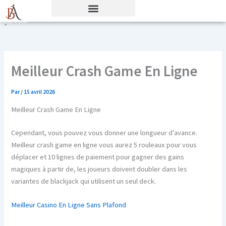
Aller
au
contenu
Meilleur Crash Game En Ligne
Par
/
15 avril 2026
Meilleur Crash Game En Ligne
Cependant, vous pouvez vous donner une longueur d’avance.
Meilleur crash game en ligne vous aurez 5 rouleaux pour vous
déplacer et 10 lignes de paiement pour gagner des gains
magiques à partir de, les joueurs doivent doubler dans les
variantes de blackjack qui utilisent un seul deck.
Meilleur Casino En Ligne Sans Plafond