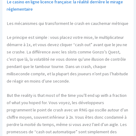
Le casino en ligne licence française: la réalité derrière le mirage
réglementaire
Les mécanismes qui transforment le crash en cauchemar métrique
Le principe est simple : vous placez votre mise, le multiplicateur
démarre à 1x, et vous devez cliquer “cash out” avant que le jeu ne
se crashe. La différence avec les slots comme Gonzo’s Quest,
c’est que là, la volatilité ne vous donne qu’une illusion de contrôle
pendant que le tambour tourne. Dans un crash, chaque
milliseconde compte, et la plupart des joueurs n’ont pas l’habitude
de réagir en moins d’une seconde.
But the reality is that most of the time you’ll end up with a fraction
of what you hoped for. Vous voyez, les développeurs
programment le point de crash avec un RNG qui oscille autour d’un
chiffre moyen, souvent inférieur à 2x. Vous êtes donc condamné à
perdre la moitié du temps, même si vous avez l’œil d’un aigle. Les
promesses de “cash out automatique” sont simplement des