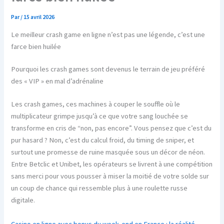
Par
/
15 avril 2026
Le meilleur crash game en ligne n’est pas une légende, c’est une
farce bien huilée
Pourquoi les crash games sont devenus le terrain de jeu préféré
des « VIP » en mal d’adrénaline
Les crash games, ces machines à couper le souffle où le
multiplicateur grimpe jusqu’à ce que votre sang louchée se
transforme en cris de “non, pas encore”. Vous pensez que c’est du
pur hasard ? Non, c’est du calcul froid, du timing de sniper, et
surtout une promesse de ruine masquée sous un décor de néon.
Entre Betclic et Unibet, les opérateurs se livrent à une compétition
sans merci pour vous pousser à miser la moitié de votre solde sur
un coup de chance qui ressemble plus à une roulette russe
digitale.
Casino en ligne avec bonus du week‑end en France : la réalité