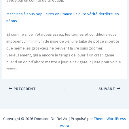
validé par un comité de direction.
Machines à sous populaires en France : la dure vérité derrière les
néons
Et comme si ce n’était pas assez, les termes et conditions vous
imposent un minimum de mise de 5 €, une taille de police si petite
que même les gros-œils ne peuvent la lire sans zoomer.
Sérieusement, qui a encore le temps de jouer à un crash game
quand on doit d’abord mettre à jour le navigateur juste pour voir le
texte?
PRÉCÉDENT
SUIVANT
Copyright © 2026 Domaine De Bel Air | Propulsé par
Thème WordPress
Astra