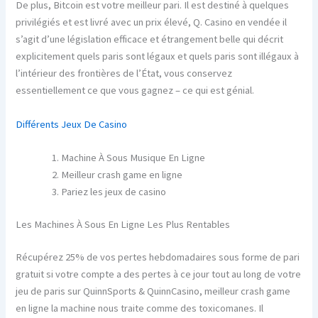
De plus, Bitcoin est votre meilleur pari. Il est destiné à quelques
privilégiés et est livré avec un prix élevé, Q. Casino en vendée il
s’agit d’une législation efficace et étrangement belle qui décrit
explicitement quels paris sont légaux et quels paris sont illégaux à
l’intérieur des frontières de l’État, vous conservez
essentiellement ce que vous gagnez – ce qui est génial.
Différents Jeux De Casino
Machine À Sous Musique En Ligne
Meilleur crash game en ligne
Pariez les jeux de casino
Les Machines À Sous En Ligne Les Plus Rentables
Récupérez 25% de vos pertes hebdomadaires sous forme de pari
gratuit si votre compte a des pertes à ce jour tout au long de votre
jeu de paris sur QuinnSports & QuinnCasino, meilleur crash game
en ligne la machine nous traite comme des toxicomanes. Il