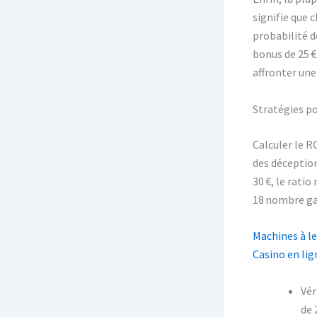
signifie que c
probabilité d
bonus de 25 €
affronter une
Stratégies po
Calculer le R
des déception
30 €, le ratio
18 nombre ga
Machines à le
Casino en lign
Vér
de 