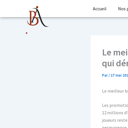
Aller
Accueil
Nos 
au
contenu
Le mei
qui dé
Par
/
27 mai 20
Le meilleur b
Les promotion
12 millions d
joueurs rest
permanence. A