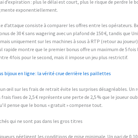
ai d’expiration : plus le délai est court, plus le risque de perdre le 
gmente exponentiellement.
e d’attaque consiste à comparer les offres entre les opérateurs. B
nus de 30 € sans wagering avec un plafond de 150 €, tandis que Uni
mais uniquement sur les machines à sous à RTP (retour au joueur)
ul rapide montre que le premier bonus offre un maximum de 5 fois
tre 4 fois pour le second, mais il impose un jeu plus restrictif.
 bijoux en ligne : la vérité crue derrière les paillettes
un œil sur les frais de retrait évite les surprises désagréables. Un r
 frais fixes de 2,5 € représente une perte de 2,5 % que le joueur ou
u’il pense que le bonus « gratuit » compense tout.
chés qui ne sont pas dans les gros titres
oueurs négligent les conditions de mise minimale. Un pari de 0,10 