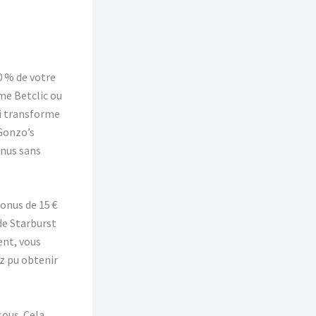
0 % de votre
me Betclic ou
ui transforme
 Gonzo’s
onus sans
bonus de 15 €
de Starburst
ent, vous
ez pu obtenir
sous. Cela