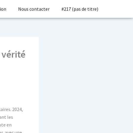
ion
Nous contacter
#217 (pas de titre)
 vérité
aires. 2024,
ant les
ote en
r, avec une