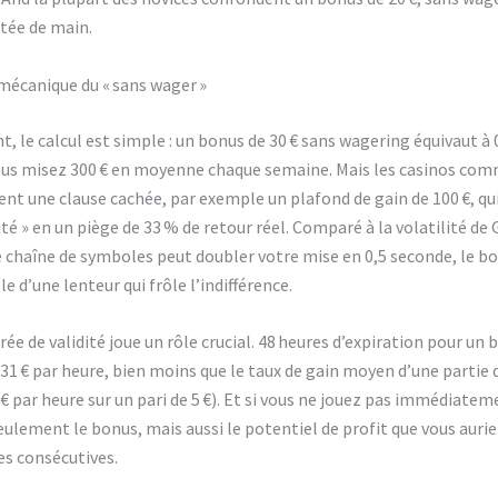
tée de main.
mécanique du « sans wager »
 le calcul est simple : un bonus de 30 € sans wagering équivaut à 
vous misez 300 € en moyenne chaque semaine. Mais les casinos com
ent une clause cachée, par exemple un plafond de gain de 100 €, q
ité » en un piège de 33 % de retour réel. Comparé à la volatilité de
 chaîne de symboles peut doubler votre mise en 0,5 seconde, le b
e d’une lenteur qui frôle l’indifférence.
rée de validité joue un rôle crucial. 48 heures d’expiration pour un 
31 € par heure, bien moins que le taux de gain moyen d’une partie 
 € par heure sur un pari de 5 €). Et si vous ne jouez pas immédiatem
ulement le bonus, mais aussi le potentiel de profit que vous auri
es consécutives.