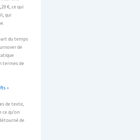
20 €, ce qui
l, qui
e.
upart du temps
 turnover de
matique
en termes de
fts »
es de texte,
e ce qu’on
détourné de