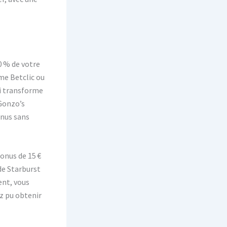
0 % de votre
me Betclic ou
ui transforme
 Gonzo’s
onus sans
bonus de 15 €
de Starburst
ent, vous
ez pu obtenir