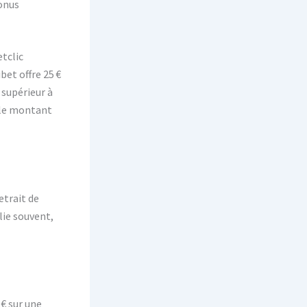
bonus
etclic
bet offre 25 €
 supérieur à
 le montant
etrait de
blie souvent,
€ sur une