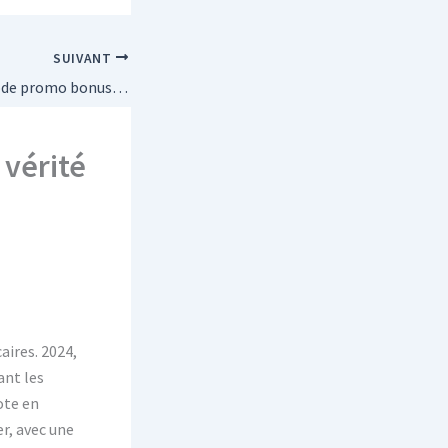
SUIVANT
Le betfury casino code promo bonus 2026 : l’illusion la plus coûteuse du net
 vérité
aires. 2024,
ant les
ote en
r, avec une