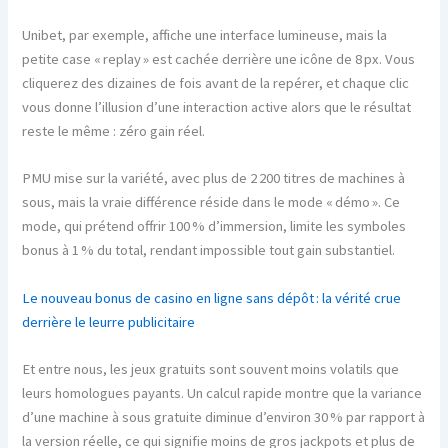
Unibet, par exemple, affiche une interface lumineuse, mais la
petite case « replay » est cachée derrière une icône de 8 px. Vous
cliquerez des dizaines de fois avant de la repérer, et chaque clic
vous donne l’illusion d’une interaction active alors que le résultat
reste le même : zéro gain réel.
PMU mise sur la variété, avec plus de 2 200 titres de machines à
sous, mais la vraie différence réside dans le mode « démo ». Ce
mode, qui prétend offrir 100 % d’immersion, limite les symboles
bonus à 1 % du total, rendant impossible tout gain substantiel.
Le nouveau bonus de casino en ligne sans dépôt : la vérité crue
derrière le leurre publicitaire
Et entre nous, les jeux gratuits sont souvent moins volatils que
leurs homologues payants. Un calcul rapide montre que la variance
d’une machine à sous gratuite diminue d’environ 30 % par rapport à
la version réelle, ce qui signifie moins de gros jackpots et plus de