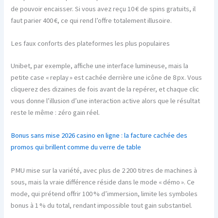
de pouvoir encaisser. Si vous avez reçu 10 € de spins gratuits, il
faut parier 400 €, ce qui rend l’offre totalement illusoire.
Les faux conforts des plateformes les plus populaires
Unibet, par exemple, affiche une interface lumineuse, mais la
petite case « replay » est cachée derrière une icône de 8 px. Vous
cliquerez des dizaines de fois avant de la repérer, et chaque clic
vous donne l’illusion d’une interaction active alors que le résultat
reste le même : zéro gain réel.
Bonus sans mise 2026 casino en ligne : la facture cachée des
promos qui brillent comme du verre de table
PMU mise sur la variété, avec plus de 2 200 titres de machines à
sous, mais la vraie différence réside dans le mode « démo ». Ce
mode, qui prétend offrir 100 % d’immersion, limite les symboles
bonus à 1 % du total, rendant impossible tout gain substantiel.