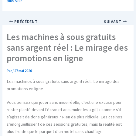
plus voir
PRÉCÉDENT
SUIVANT
Les machines à sous gratuits
sans argent réel : Le mirage des
promotions en ligne
Par
/
27 mai 2026
Les machines à sous gratuits sans argent réel : Le mirage des
promotions en ligne
Vous pensez que jouer sans mise réelle, c’est une excuse pour
rester planté devant l’écran et accumuler les « gift » comme s’il
s’agissait de dons généreux ? Rien de plus ridicule. Les casinos
s’enorgueillissent de ces sessions gratuites, mais la réalité est
plus froide que le parquet d’un motel sans chauffage.