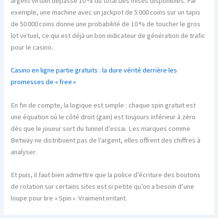
argent virtuel dépasse 10 % du total des mises disponibles. Par
exemple, une machine avec un jackpot de 5 000 coins sur un tapis
de 50 000 coins donne une probabilité de 10 % de toucher le gros
lot virtuel, ce qui est déjà un bon indicateur de génération de trafic
pour le casino.
Casino en ligne partie gratuits : la dure vérité derrière les
promesses de « free »
En fin de compte, la logique est simple : chaque spin gratuit est
une équation où le côté droit (gain) est toujours inférieur à zéro
dès que le joueur sort du tunnel d’essai. Les marques comme
Betway ne distribuent pas de l’argent, elles offrent des chiffres à
analyser.
Et puis, il faut bien admettre que la police d’écriture des boutons
de rotation sur certains sites est si petite qu’on a besoin d’une
loupe pour lire « Spin ». Vraiment irritant.