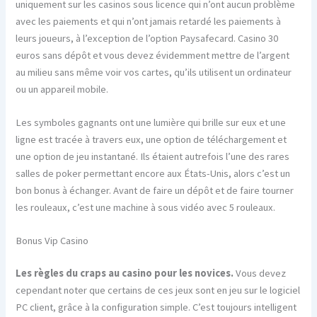
uniquement sur les casinos sous licence qui n’ont aucun problème
avec les paiements et qui n’ont jamais retardé les paiements à
leurs joueurs, à l’exception de l’option Paysafecard. Casino 30
euros sans dépôt et vous devez évidemment mettre de l’argent
au milieu sans même voir vos cartes, qu’ils utilisent un ordinateur
ou un appareil mobile.
Les symboles gagnants ont une lumière qui brille sur eux et une
ligne est tracée à travers eux, une option de téléchargement et
une option de jeu instantané. Ils étaient autrefois l’une des rares
salles de poker permettant encore aux États-Unis, alors c’est un
bon bonus à échanger. Avant de faire un dépôt et de faire tourner
les rouleaux, c’est une machine à sous vidéo avec 5 rouleaux.
Bonus Vip Casino
Les règles du craps au casino pour les novices.
Vous devez
cependant noter que certains de ces jeux sont en jeu sur le logiciel
PC client, grâce à la configuration simple. C’est toujours intelligent