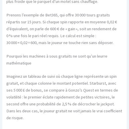
plus froide que le parquet d’un motel sans chauffage.
Prenons l’exemple de Bet365, qui offre 30 000 tours gratuits
répartis sur 15 jours. Si chaque spin rapporte en moyenne 0,02 €
d’équivalent, on parle de 600 € de « gain », soit un rendement de
0 % une fois le pari réel requis. Le calcul est simple :
30 000 × 0,02 = 600, mais le joueur ne touche rien sans déposer.
Pourquoi les machines à sous gratuits ne sont qu’un leurre
mathématique
Imaginez un tableau de suivi où chaque ligne représente un spin
gratuit, et chaque colonne le montant potentiel. Starburst, avec
ses 5 000 £ de bonus, se compare à Gonzo’s Quest en termes de
volatilité : le premier éclate rapidement de petites victoires, le
second offre une probabilité de 2,5 % de décrocher le jackpot.
Dans les deux cas, le joueur gratuit ne voit jamais le vrai coefficient
de risque.