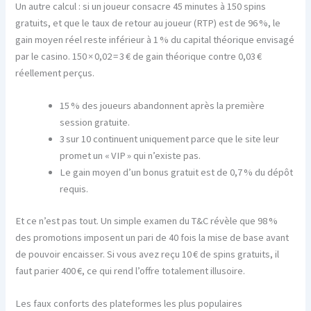
Un autre calcul : si un joueur consacre 45 minutes à 150 spins
gratuits, et que le taux de retour au joueur (RTP) est de 96 %, le
gain moyen réel reste inférieur à 1 % du capital théorique envisagé
par le casino. 150 × 0,02 = 3 € de gain théorique contre 0,03 €
réellement perçus.
15 % des joueurs abandonnent après la première
session gratuite.
3 sur 10 continuent uniquement parce que le site leur
promet un « VIP » qui n’existe pas.
Le gain moyen d’un bonus gratuit est de 0,7 % du dépôt
requis.
Et ce n’est pas tout. Un simple examen du T&C révèle que 98 %
des promotions imposent un pari de 40 fois la mise de base avant
de pouvoir encaisser. Si vous avez reçu 10 € de spins gratuits, il
faut parier 400 €, ce qui rend l’offre totalement illusoire.
Les faux conforts des plateformes les plus populaires