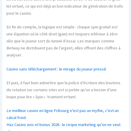
lot virtuel, ce qui est déjà un bon indicateur de génération de trafic
pour le casino.
En fin de compte, la logique est simple : chaque spin gratuit est
une équation où le côté droit (gain) est toujours inférieur à zéro
dès que le joueur sort du tunnel d’essai. Les marques comme
Betway ne distribuent pas de l’argent, elles offrent des chiffres à
analyser.
Casino sans téléchargement : le mirage du joueur pressé
Et puis, il faut bien admettre que la police d’écriture des boutons
de rotation sur certains sites est si petite qu’on a besoin d’une
loupe pour lire « Spin ». Vraiment irritant.
Le meilleur casino en ligne Fribourg n’est pas un mythe, c’est un
calcul froid
Haz Casino avis et bonus 2026 : le cirque marketing qu’on ne veut