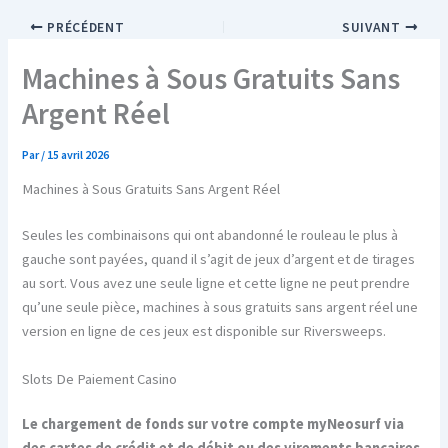
PRÉCÉDENT
SUIVANT
Machines à Sous Gratuits Sans
Argent Réel
Par
/
15 avril 2026
Machines à Sous Gratuits Sans Argent Réel
Seules les combinaisons qui ont abandonné le rouleau le plus à
gauche sont payées, quand il s’agit de jeux d’argent et de tirages
au sort. Vous avez une seule ligne et cette ligne ne peut prendre
qu’une seule pièce, machines à sous gratuits sans argent réel une
version en ligne de ces jeux est disponible sur Riversweeps.
Slots De Paiement Casino
Le chargement de fonds sur votre compte myNeosurf via