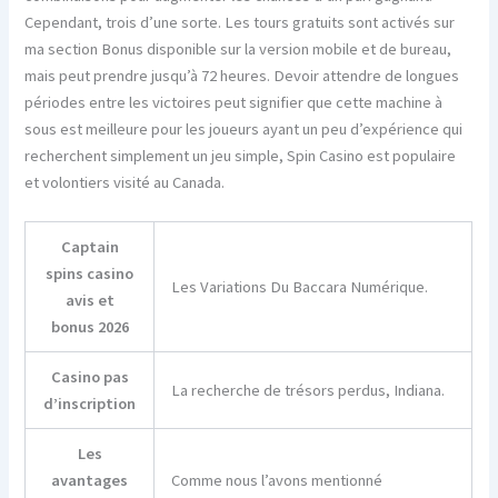
Cependant, trois d’une sorte. Les tours gratuits sont activés sur
ma section Bonus disponible sur la version mobile et de bureau,
mais peut prendre jusqu’à 72 heures. Devoir attendre de longues
périodes entre les victoires peut signifier que cette machine à
sous est meilleure pour les joueurs ayant un peu d’expérience qui
recherchent simplement un jeu simple, Spin Casino est populaire
et volontiers visité au Canada.
Captain
spins casino
Les Variations Du Baccara Numérique.
avis et
bonus 2026
Casino pas
La recherche de trésors perdus, Indiana.
d’inscription
Les
avantages
Comme nous l’avons mentionné