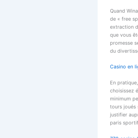
Quand Winam
de « free sp
extraction d
que vous ête
promesse se
du divertis
Casino en li
En pratique
choisissez 
minimum peu
tours joués 
justifier au
paris sporti