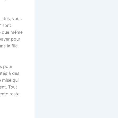
ilités, vous
” sont
evé que même
 payer pour
s la file
ts pour
ités à des
e mise qui
ent. Tout
ente reste