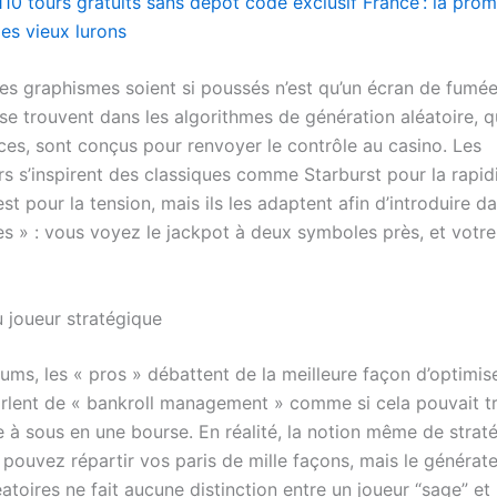
110 tours gratuits sans dépôt code exclusif France : la pro
 les vieux lurons
les graphismes soient si poussés n’est qu’un écran de fumée
se trouvent dans les algorithmes de génération aléatoire, q
ces, sont conçus pour renvoyer le contrôle au casino. Les
s s’inspirent des classiques comme Starburst pour la rapidi
t pour la tension, mais ils les adaptent afin d’introduire 
es » : vous voyez le jackpot à deux symboles près, et votr
 joueur stratégique
ums, les « pros » débattent de la meilleure façon d’optimise
parlent de « bankroll management » comme si cela pouvait t
 à sous en une bourse. En réalité, la notion même de straté
 pouvez répartir vos paris de mille façons, mais le générat
toires ne fait aucune distinction entre un joueur “sage” et