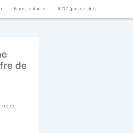
n
Nous contacter
#217 (pas de titre)
me
fre de
ffre de