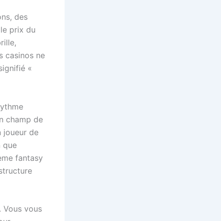
ons, des
le prix du
ille,
es casinos ne
signifié «
 rythme
’un champ de
n joueur de
n que
hème fantasy
structure
s. Vous vous