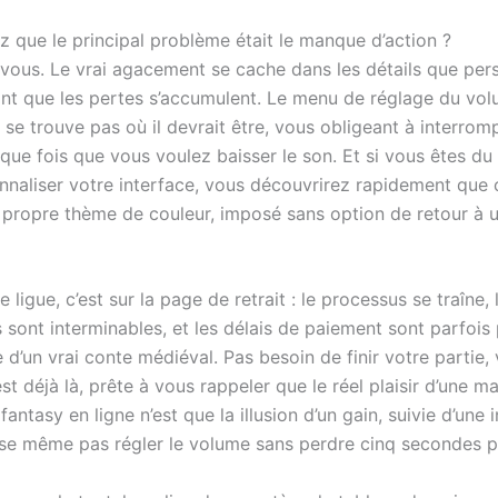
z que le principal problème était le manque d’action ?
ous. Le vrai agacement se cache dans les détails que per
nt que les pertes s’accumulent. Le menu de réglage du vol
se trouve pas où il devrait être, vous obligeant à interrom
que fois que vous voulez baisser le son. Et si vous êtes du
nnaliser votre interface, vous découvrirez rapidement que
 propre thème de couleur, imposé sans option de retour à 
e ligue, c’est sur la page de retrait : le processus se traîne, 
s sont interminables, et les délais de paiement sont parfois
 d’un vrai conte médiéval. Pas besoin de finir votre partie,
est déjà là, prête à vous rappeler que le réel plaisir d’une m
antasy en ligne n’est que la illusion d’un gain, suivie d’une 
sse même pas régler le volume sans perdre cinq secondes p