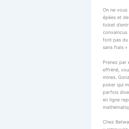
On ne vous 
épées et des
ticket d’ent
convaincus q
font pas du 
sans frais »
Prenez par 
effréné, vo
mines. Gonzo
poker qui m
parfois div
en ligne rep
mathématiq
Chez Betway,