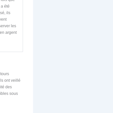
 a été
sé, ils
vent
erver les
 en argent
 tours
s ont veillé
ité des
nibles sous