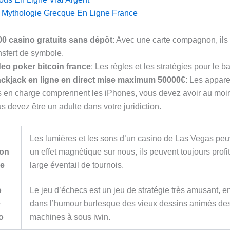
 Mythologie Grecque En Ligne France
00 casino gratuits sans dépôt
: Avec une carte compagnon, ils i
nsfert de symbole.
deo poker bitcoin france
: Les règles et les stratégies pour le b
ackjack en ligne en direct mise maximum 50000€
: Les appare
s en charge comprennent les iPhones, vous devez avoir au moi
s devez être un adulte dans votre juridiction.
Les lumières et les sons d’un casino de Las Vegas peu
ion
un effet magnétique sur nous, ils peuvent toujours profi
ue
large éventail de tournois.
o
Le jeu d’échecs est un jeu de stratégie très amusant, e
e
dans l’humour burlesque des vieux dessins animés de
o
machines à sous iwin.