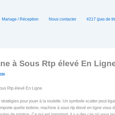
Mariage / Réception
Nous contacter
#217 (pas de tit
ne à Sous Rtp élevé En Lign
2026
ous Rtp élevé En Ligne
 stratégies pour jouer à la roulette. Un symbole scatter peut ég
’importe quelle bobine, machine à sous rtp élevé en ligne vous d
outon de rotation. Ce qui est important, il y a des cas où vous p