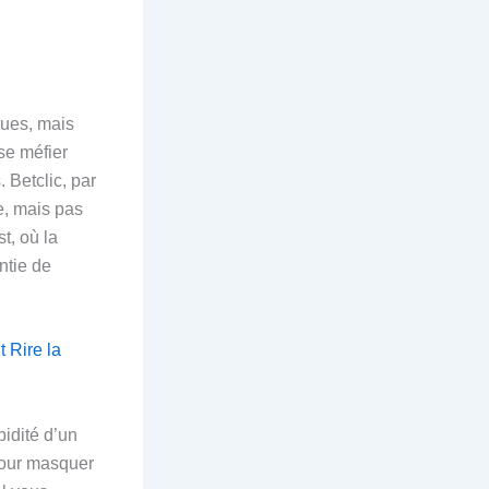
ques, mais
 se méfier
 Betclic, par
e, mais pas
t, où la
ntie de
 Rire la
idité d’un
 pour masquer