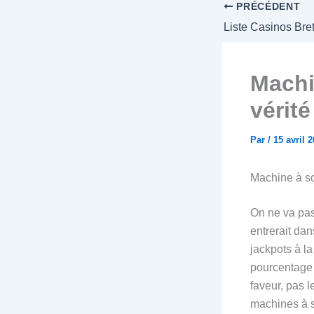
PRÉCÉDENT
Liste Casinos Bre
Machin
vérit
Par
/
15 avril 
Machine à so
On ne va pas
entrerait da
jackpots à la 
pourcentage 
faveur, pas 
machines à so