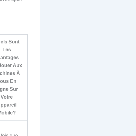
els Sont
Les
antages
Jouer Aux
chines À
ous En
igne Sur
Votre
ppareil
Mobile?
fois que