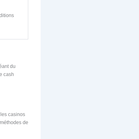
ditions
éant du
de cash
 les casinos
s méthodes de