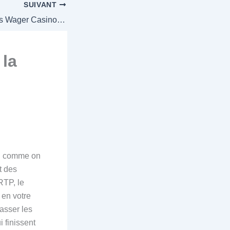
SUIVANT
40 Free Spins Sans Wager Casino En Ligne
 la
uel comme on
t des
 RTP, le
 en votre
asser les
 finissent