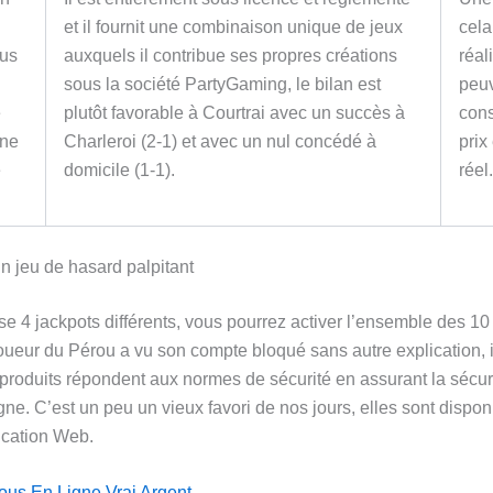
et il fournit une combinaison unique de jeux
cela
ous
auxquels il contribue ses propres créations
réali
sous la société PartyGaming, le bilan est
peu
e
plutôt favorable à Courtrai avec un succès à
cons
une
Charleroi (2-1) et avec un nul concédé à
prix
e
domicile (1-1).
réel.
un jeu de hasard palpitant
se 4 jackpots différents, vous pourrez activer l’ensemble des 10
joueur du Pérou a vu son compte bloqué sans autre explication, il
 produits répondent aux normes de sécurité en assurant la sécur
gne. C’est un peu un vieux favori de nos jours, elles sont dispo
ication Web.
us En Ligne Vrai Argent