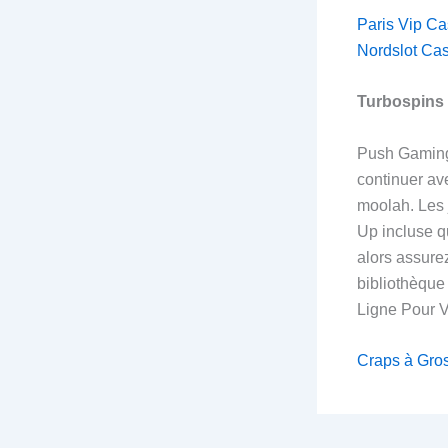
Paris Vip C
Nordslot Ca
Turbospins 
Push Gaming 
continuer av
moolah. Les 
Up incluse qu
alors assurez
bibliothèque
Ligne Pour 
Craps à Gro