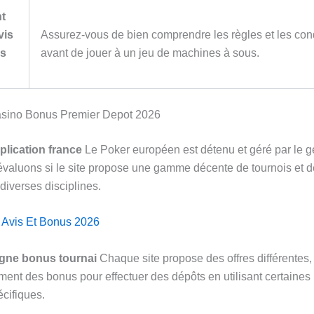
t
vis
Assurez-vous de bien comprendre les règles et les con
us
avant de jouer à un jeu de machines à sous.
sino Bonus Premier Depot 2026
plication france
Le Poker européen est détenu et géré par le g
évaluons si le site propose une gamme décente de tournois et 
iverses disciplines.
 Avis Et Bonus 2026
igne bonus tournai
Chaque site propose des offres différentes,
ement des bonus pour effectuer des dépôts en utilisant certaine
cifiques.