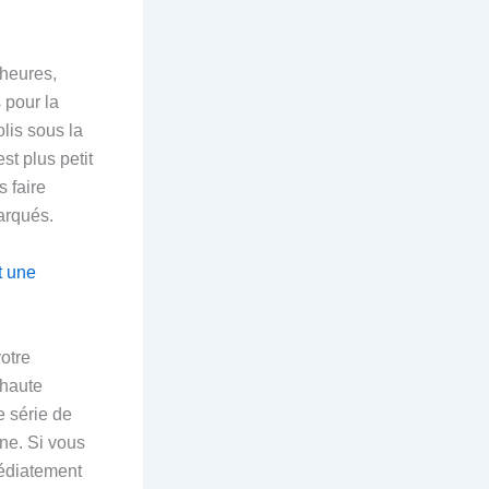
 heures,
 pour la
olis sous la
st plus petit
s faire
arqués.
t une
otre
 haute
e série de
ne. Si vous
médiatement