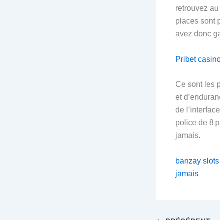
retrouvez au
places sont p
avez donc ga
Pribet casin
Ce sont les p
et d’enduranc
de l’interfac
police de 8 p
jamais.
banzay slots
jamais