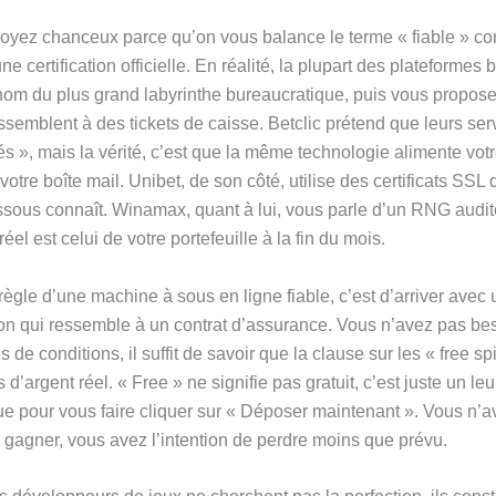
oyez chanceux parce qu’on vous balance le terme « fiable » co
une certification officielle. En réalité, la plupart des plateformes
nom du plus grand labyrinthe bureaucratique, puis vous propos
ssemblent à des tickets de caisse. Betclic prétend que leurs ser
és », mais la vérité, c’est que la même technologie alimente votre
votre boîte mail. Unibet, de son côté, utilise des certificats SS
ssous connaît. Winamax, quant à lui, vous parle d’un RNG audit
réel est celui de votre portefeuille à la fin du mois.
règle d’une machine à sous en ligne fiable, c’est d’arriver avec
n qui ressemble à un contrat d’assurance. Vous n’avez pas bes
 de conditions, il suffit de savoir que la clause sur les « free s
d’argent réel. « Free » ne signifie pas gratuit, c’est juste un leu
e pour vous faire cliquer sur « Déposer maintenant ». Vous n’
e gagner, vous avez l’intention de perdre moins que prévu.