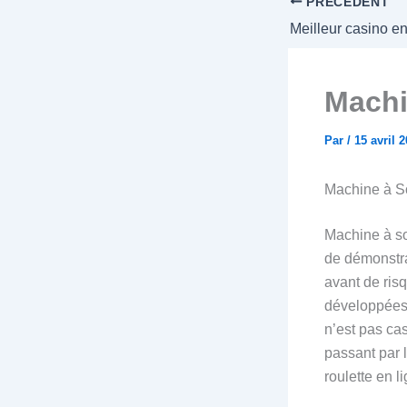
PRÉCÉDENT
Machi
Par
/
15 avril 
Machine à S
Machine à so
de démonstra
avant de risq
développées p
n’est pas ca
passant par 
roulette en 