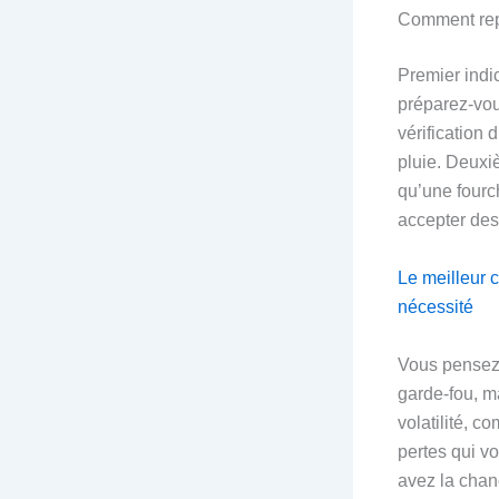
Comment repé
Premier indic
préparez-vou
vérification 
pluie. Deuxiè
qu’une fourch
accepter des
Le meilleur c
nécessité
Vous pensez 
garde‑fou, ma
volatilité, 
pertes qui v
avez la chan