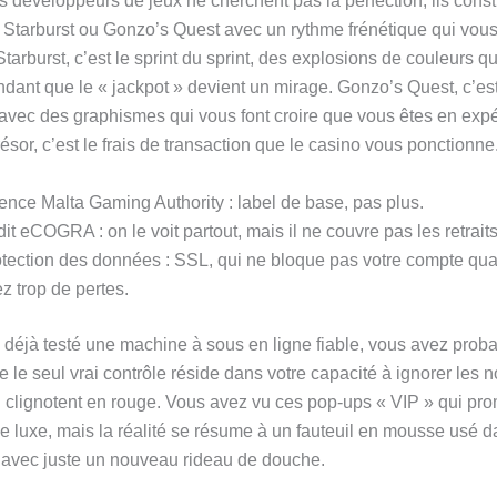
s développeurs de jeux ne cherchent pas la perfection, ils const
 Starburst ou Gonzo’s Quest avec un rythme frénétique qui vo
 Starburst, c’est le sprint du sprint, des explosions de couleurs q
endant que le « jackpot » devient un mirage. Gonzo’s Quest, c’e
avec des graphismes qui vous font croire que vous êtes en expéd
résor, c’est le frais de transaction que le casino vous ponctionne
ence Malta Gaming Authority : label de base, pas plus.
it eCOGRA : on le voit partout, mais il ne couvre pas les retraits
tection des données : SSL, qui ne bloque pas votre compte qu
z trop de pertes.
 déjà testé une machine à sous en ligne fiable, vous avez prob
le seul vrai contrôle réside dans votre capacité à ignorer les no
 clignotent en rouge. Vous avez vu ces pop‑ups « VIP » qui pro
de luxe, mais la réalité se résume à un fauteuil en mousse usé 
avec juste un nouveau rideau de douche.