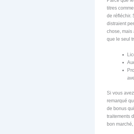
Parce que le
titres comme
de réfléchir.
distraient p
chose, mais 
que le seul t
Lic
Aud
Pro
ave
Si vous avez
remarqué que 
de bonus qui
traitements 
bon marché, 