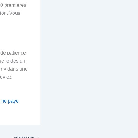
10 premières
tion. Vous
e de patience
que le design
rer » dans une
ouviez
i ne paye