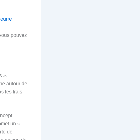
leurre
 vous pouvez
s ».
rne autour de
s les frais
oncept
omet un «
rte de
 un moyen de