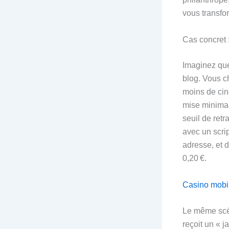
vous transfor
Cas concret :
Imaginez que
blog. Vous ch
moins de cin
mise minimal
seuil de retr
avec un scrip
adresse, et d
0,20 €.
Casino mobil
Le même scén
reçoit un « j