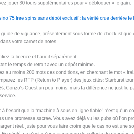
ez jouer 30 tours supplémentaires pour « débloquer » le gain.
o 75 free spins sans dépôt exclusif : la vérité crue derrière le 
it guide de vigilance, présentement sous forme de checklist que
 dans votre carnet de notes :
ifiez la licence et l’audit séparément.
tez le temps de retrait avec un dépôt minime.
ez au moins 200 mots des conditions, en cherchant le mot « frai
parez les RTP (Return to Player) des jeux cités; Starburst tou
%, Gonzo’s Quest un peu moins, mais la différence ne justifie pa
service.
 à l’esprit que la “machine à sous en ligne fiable” n’est qu’un c
as une promesse sacrée. Vous avez déjà vu les pubs où l’on pr
rgent réel, juste pour vous faire croire que le casino est une so
. En vérité, ce n’est qu’une campagne de collecte de données,