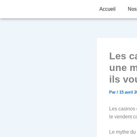
Aller
Accueil
Nos
au
contenu
Les c
une m
ils v
Par
/
15 avril 
Les casinos e
le vendent 
Le mythe du 