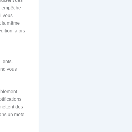
ruisent des
us empêche
ui vous
st la même
ition, alors
.
 lents.
and vous
ablement
tifications
mettent des
dans un motel