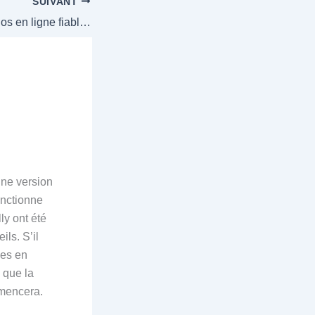
SUIVANT
La « liste des casinos en ligne fiables » : un conte de fées où les licornes ont été remplacées par des commissions cachées
une version
onctionne
ly ont été
ls. S’il
ues en
 que la
mmencera.