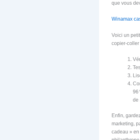
que vous dev
Winamax casin
Voici un pet
copier‑coller
Vér
Tes
Lis
Com
96 
de 
Enfin, gardez
marketing, p
cadeau » en a
philanthrope