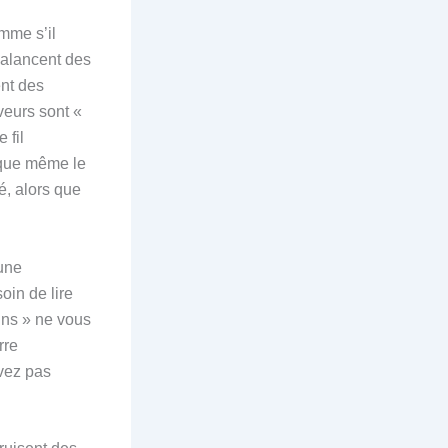
mme s’il
 balancent des
ent des
veurs sont «
 fil
L que même le
é, alors que
 une
oin de lire
pins » ne vous
rre
avez pas