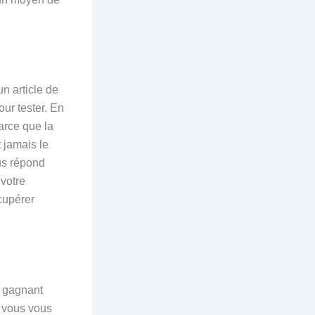
n article de
our tester. En
arce que la
 jamais le
ous répond
 votre
écupérer
e gagnant
, vous vous