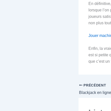
En définitiv
lorsque l’on 
joueurs sati
non plus tout
Jouer machine
Enfin, la vra
est si petite
que c’est un 
PRÉCÉDENT