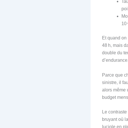
Tau
poi
Mon
10 
Et quand on r
48 h, mais da
double du te
d’endurance
Parce que ch
sinistre, il f
alors même u
budget mensu
Le contraste
bruyant où l
luciole en pl