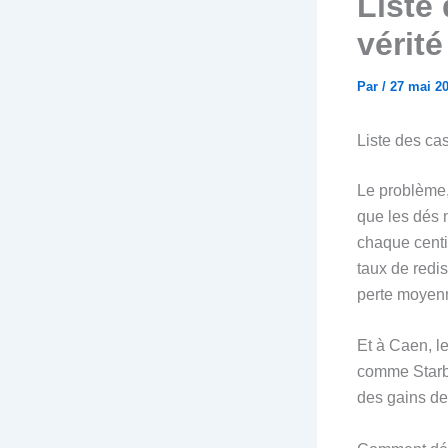
Liste
vérité
Par
/
27 mai 2
Liste des ca
Le problème,
que les dés 
chaque centi
taux de redis
perte moyenn
Et à Caen, l
comme Starbu
des gains de