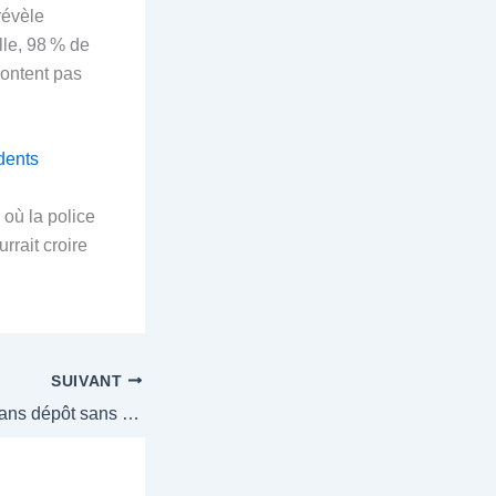
révèle
ille, 98 % de
content pas
 dents
n où la police
rrait croire
SUIVANT
Roulette en ligne sans dépôt sans dépôt : le mirage de la gratuité qui coûte cher