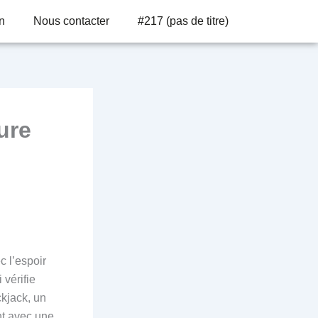
n
Nous contacter
#217 (pas de titre)
ure
c l’espoir
vérifie
ckjack, un
nt avec une