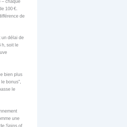
re – chaque
de 100 €.
différence de
 un délai de
h, soit le
euve
e bien plus
× le bonus”,
passe le
ronnement
 comme une
 de Spins of