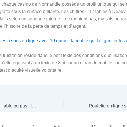
e, chaque casino de Normandie possède un profil unique qui se 
gratte sous la surface brillante. Les chiffres – 12 tables à Deauv
sfaits selon un sondage interne – ne mentent pas, mais ils ne ra
e l’histoire de la perte de temps et d’argent.
s à sous en ligne avec 10 euros : la réalité qui fait grincer les
ie frustration réside dans le petit texte des conditions d’utilisatio
 qu’elle équivaut à un texte de 8 pt sur un écran de mobile ; on pou
test d’acuité visuelle volontaire.
Blackjack en ligne fiable ou pas : la vérité crue derrière les néons