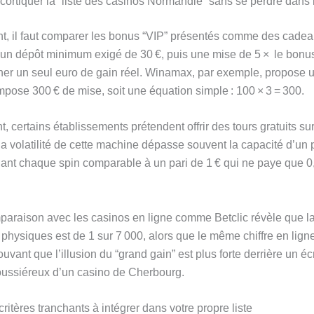
rtiquer la “liste des casinos Normandie” sans se perdre dans 
, il faut comparer les bonus “VIP” présentés comme des cade
 d’un dépôt minimum exigé de 30 €, puis une mise de 5 × le bonu
her un seul euro de gain réel. Winamax, par exemple, propose 
mpose 300 € de mise, soit une équation simple : 100 × 3 = 300.
 certains établissements prétendent offrir des tours gratuits s
a volatilité de cette machine dépasse souvent la capacité d’un p
dant chaque spin comparable à un pari de 1 € qui ne paye que 0
mparaison avec les casinos en ligne comme Betclic révèle que l
 physiques est de 1 sur 7 000, alors que le même chiffre en lign
ouvant que l’illusion du “grand gain” est plus forte derrière un é
oussiéreux d’un casino de Cherbourg.
itères tranchants à intégrer dans votre propre liste