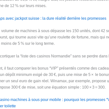
e de 12 % sur leurs mises.
ps avec jackpot suisse : la dure réalité derrière les promesses
e volume de machines à sous dépasse les 150 unités, dont 42 son
rst, qui tourne aussi vite qu’une roulette de fortune, mais qui
 moins de 5 % sur le long terme.
rtiquer la “liste des casinos Normandie” sans se perdre dans 
, il faut comparer les bonus “VIP” présentés comme des cade
 d’un dépôt minimum exigé de 30 €, puis une mise de 5 × le bonu
her un seul euro de gain réel. Winamax, par exemple, propose 
mpose 300 € de mise, soit une équation simple : 100 × 3 = 300.
casino machines à sous pour mobile : pourquoi les promesses “
r toilette