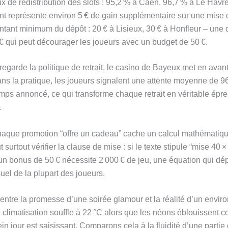
x de redistribution des slots : 95,2 % à Caen, 96,7 % à Le Hav
nt représente environ 5 € de gain supplémentaire sur une mise 
tant minimum du dépôt : 20 € à Lisieux, 30 € à Honfleur – une 
€ qui peut décourager les joueurs avec un budget de 50 €.
egarde la politique de retrait, le casino de Bayeux met en avant
ns la pratique, les joueurs signalent une attente moyenne de 96 
mps annoncé, ce qui transforme chaque retrait en véritable épr
.
aque promotion “offre un cadeau” cache un calcul mathématiqu
aut surtout vérifier la clause de mise : si le texte stipule “mise 40 
n bonus de 50 € nécessite 2 000 € de jeu, une équation qui dé
el de la plupart des joueurs.
 entre la promesse d’une soirée glamour et la réalité d’un envi
a climatisation souffle à 22 °C alors que les néons éblouissent
ein jour est saisissant. Comparons cela à la fluidité d’une partie