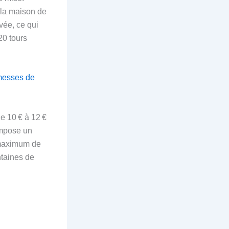
 la maison de
vée, ce qui
20 tours
omesses de
e 10 € à 12 €
impose un
n maximum de
ntaines de