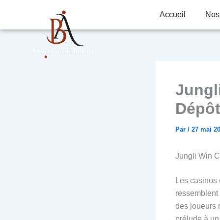
Aller
Accueil
Nos
au
contenu
Jungl
Dépôt
Par
/
27 mai 2
Jungli Win C
Les casinos 
ressemblent 
des joueurs 
prélude à un 