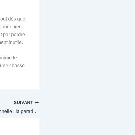
ssout dès que
 jouer bien
nt par perdre
ent inutile.
 comme le
qu’une chasse
SUIVANT
Offre casino La Rochelle : la parade du marketing qui ne paie pas le billet