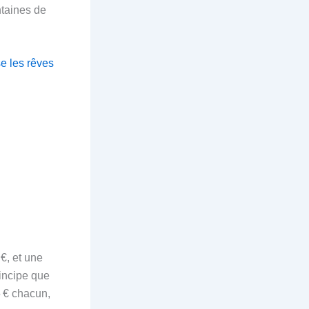
ntaines de
se les rêves
€, et une
rincipe que
5 € chacun,