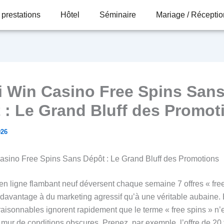
 prestations
Hôtel
Séminaire
Mariage / Réceptio
i Win Casino Free Spins San
 : Le Grand Bluff des Promot
026
asino Free Spins Sans Dépôt : Le Grand Bluff des Promotions
en ligne flambant neuf déversent chaque semaine 7 offres « free
davantage à du marketing agressif qu’à une véritable aubaine. E
raisonnables ignorent rapidement que le terme « free spins » n’
mur de conditions obscures. Prenez, par exemple, l’offre de 20 t