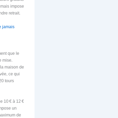
, mais impose
dre retrait.
e jamais
ment que le
e mise.
 la maison de
vée, ce qui
20 tours
e 10 € à 12 €
impose un
n maximum de