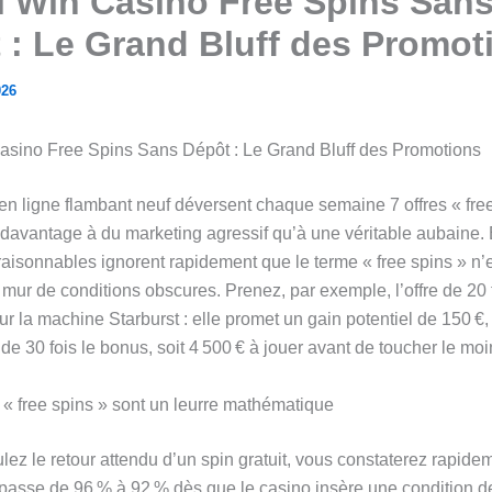
i Win Casino Free Spins San
 : Le Grand Bluff des Promot
026
asino Free Spins Sans Dépôt : Le Grand Bluff des Promotions
en ligne flambant neuf déversent chaque semaine 7 offres « free
davantage à du marketing agressif qu’à une véritable aubaine. E
raisonnables ignorent rapidement que le terme « free spins » n’
mur de conditions obscures. Prenez, par exemple, l’offre de 20 t
ur la machine Starburst : elle promet un gain potentiel de 150 €
e 30 fois le bonus, soit 4 500 € à jouer avant de toucher le moin
 « free spins » sont un leurre mathématique
lez le retour attendu d’un spin gratuit, vous constaterez rapide
sse de 96 % à 92 % dès que le casino insère une condition d