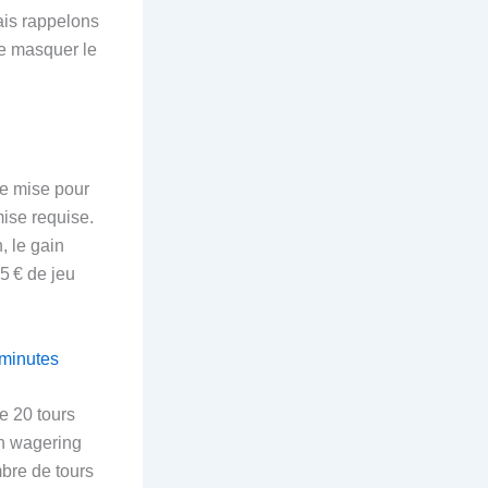
ais rappelons
ue masquer le
de mise pour
mise requise.
, le gain
5 € de jeu
 minutes
e 20 tours
un wagering
bre de tours