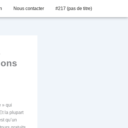
n
Nous contacter
#217 (pas de titre)
s
ions
 » qui
t la plupart
est qu’un
ours gratuits