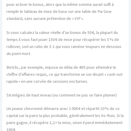
pour activer le bonus, alors que la même somme aurait suffi à
remplir le tableau de mise de base sur une table de Pai Gow
standard, sans aucune prétention de « VIP ».
Si vous calculez la valeur réelle d’un bonus de 50 €, la plupart du
temps il vous faut jouer 150 € de mise pour récupérer les 5 % de
rollover, soit un ratio de 3 :1 qui vous ramène toujours en dessous
du point mort.
Betclic, par exemple, impose un délai de 48 h pour atteindre le
chiffre d’affaires requis, ce qui transforme un soi‑disant « cash‑out
rapide » en une corvée de sessions nocturnes.
Stratégies de haut niveau (ou comment ne pas se faire plumer)
Un joueur chevronné démarre avec 1 000 € et répartit 10 % de ce
capital sur la paire la plus probable, généralement les As‑Rois. Si la
paire gagne, il récupère 1,2 × la mise, sinon il perd immédiatement
100 €.