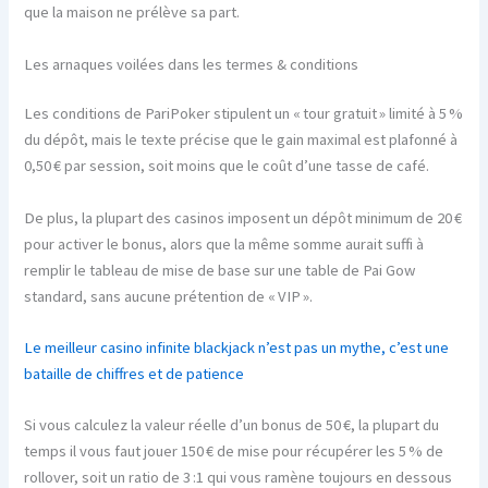
que la maison ne prélève sa part.
Les arnaques voilées dans les termes & conditions
Les conditions de PariPoker stipulent un « tour gratuit » limité à 5 %
du dépôt, mais le texte précise que le gain maximal est plafonné à
0,50 € par session, soit moins que le coût d’une tasse de café.
De plus, la plupart des casinos imposent un dépôt minimum de 20 €
pour activer le bonus, alors que la même somme aurait suffi à
remplir le tableau de mise de base sur une table de Pai Gow
standard, sans aucune prétention de « VIP ».
Le meilleur casino infinite blackjack n’est pas un mythe, c’est une
bataille de chiffres et de patience
Si vous calculez la valeur réelle d’un bonus de 50 €, la plupart du
temps il vous faut jouer 150 € de mise pour récupérer les 5 % de
rollover, soit un ratio de 3 :1 qui vous ramène toujours en dessous