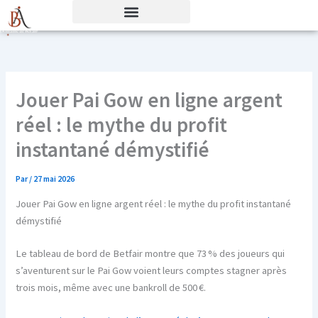
Aller
au
contenu
Jouer Pai Gow en ligne argent
réel : le mythe du profit
instantané démystifié
Par
/
27 mai 2026
Jouer Pai Gow en ligne argent réel : le mythe du profit instantané
démystifié
Le tableau de bord de Betfair montre que 73 % des joueurs qui
s’aventurent sur le Pai Gow voient leurs comptes stagner après
trois mois, même avec une bankroll de 500 €.