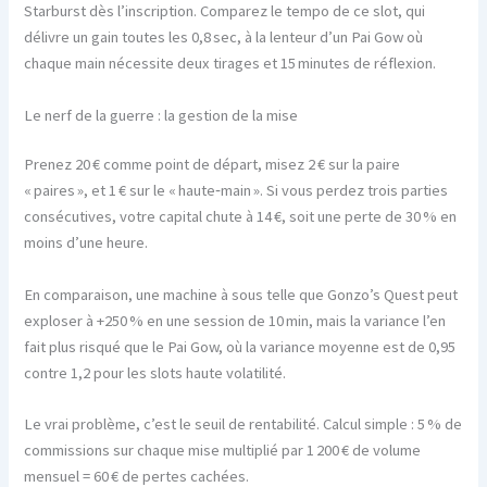
Starburst dès l’inscription. Comparez le tempo de ce slot, qui
délivre un gain toutes les 0,8 sec, à la lenteur d’un Pai Gow où
chaque main nécessite deux tirages et 15 minutes de réflexion.
Le nerf de la guerre : la gestion de la mise
Prenez 20 € comme point de départ, misez 2 € sur la paire
« paires », et 1 € sur le « haute‑main ». Si vous perdez trois parties
consécutives, votre capital chute à 14 €, soit une perte de 30 % en
moins d’une heure.
En comparaison, une machine à sous telle que Gonzo’s Quest peut
exploser à +250 % en une session de 10 min, mais la variance l’en
fait plus risqué que le Pai Gow, où la variance moyenne est de 0,95
contre 1,2 pour les slots haute volatilité.
Le vrai problème, c’est le seuil de rentabilité. Calcul simple : 5 % de
commissions sur chaque mise multiplié par 1 200 € de volume
mensuel = 60 € de pertes cachées.