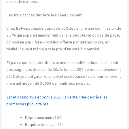
moins de dix tours.
Les frais cachés derrière le rideau lumineux
Chez Betway, chaque dépôt de 50 $ déclenche une commission de
2,5 % qui apparaît uniquement dans le petit texte du bas de page,
comparée à la « free » rotation offerte par 888casino qui, en
réalité, ne vaut même pas le prix d’un café à Montréal.
Et parce que les opérateurs aiment les mathématiques, ils fixent
des exigences de mise de 30x le bonus : 20 $ de bonus deviennent
600 $ de jeu obligatoire, un calcul qui dépasse facilement le revenu
mensuel moyen de 3 500 $ de nombreux joueurs.
31bet casino avis et bonus 2026 : la vérité crue derrière les
promesses publicitaires
Dépot minimum : 10 $
Requête de mise : 20×