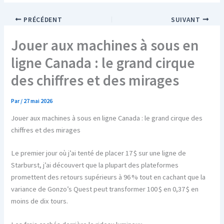
PRÉCÉDENT
SUIVANT
Jouer aux machines à sous en
ligne Canada : le grand cirque
des chiffres et des mirages
Par
/
27 mai 2026
Jouer aux machines à sous en ligne Canada : le grand cirque des
chiffres et des mirages
Le premier jour où j’ai tenté de placer 17 $ sur une ligne de
Starburst, j’ai découvert que la plupart des plateformes
promettent des retours supérieurs à 96 % tout en cachant que la
variance de Gonzo’s Quest peut transformer 100 $ en 0,37 $ en
moins de dix tours.