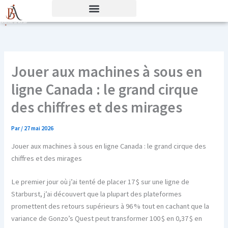
Aller
au
contenu
Jouer aux machines à sous en
ligne Canada : le grand cirque
des chiffres et des mirages
Par
/
27 mai 2026
Jouer aux machines à sous en ligne Canada : le grand cirque des
chiffres et des mirages
Le premier jour où j’ai tenté de placer 17 $ sur une ligne de
Starburst, j’ai découvert que la plupart des plateformes
promettent des retours supérieurs à 96 % tout en cachant que la
variance de Gonzo’s Quest peut transformer 100 $ en 0,37 $ en