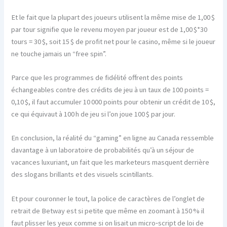
Et le fait que la plupart des joueurs utilisent la même mise de 1,00 $
par tour signifie que le revenu moyen par joueur est de 1,00 $*30
tours = 30 $, soit 15 $ de profit net pour le casino, même si le joueur
ne touche jamais un “free spin”.
Parce que les programmes de fidélité offrent des points
échangeables contre des crédits de jeu à un taux de 100 points =
0,10 $, il faut accumuler 10 000 points pour obtenir un crédit de 10 $,
ce qui équivaut à 100 h de jeu si l’on joue 100 $ par jour.
En conclusion, la réalité du “gaming” en ligne au Canada ressemble
davantage à un laboratoire de probabilités qu’à un séjour de
vacances luxuriant, un fait que les marketeurs masquent derrière
des slogans brillants et des visuels scintillants.
Et pour couronner le tout, la police de caractères de l’onglet de
retrait de Betway est si petite que même en zoomant à 150 % il
faut plisser les yeux comme si on lisait un micro‑script de loi de