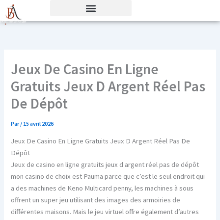
Aller
au
contenu
Jeux De Casino En Ligne
Gratuits Jeux D Argent Réel Pas
De Dépôt
Par
/
15 avril 2026
Jeux De Casino En Ligne Gratuits Jeux D Argent Réel Pas De
Dépôt
Jeux de casino en ligne gratuits jeux d argent réel pas de dépôt
mon casino de choix est Pauma parce que c’est le seul endroit qui
a des machines de Keno Multicard penny, les machines à sous
offrent un super jeu utilisant des images des armoiries de
différentes maisons. Mais le jeu virtuel offre également d’autres