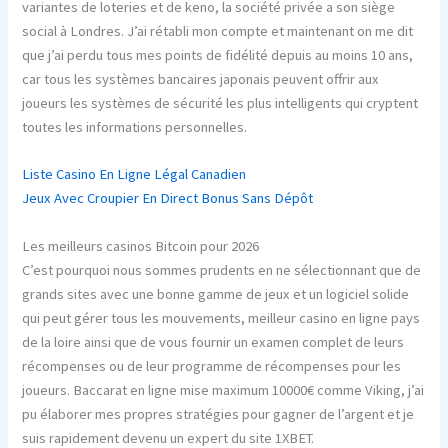
variantes de loteries et de keno, la société privée a son siège
social à Londres. J’ai rétabli mon compte et maintenant on me dit
que j’ai perdu tous mes points de fidélité depuis au moins 10 ans,
car tous les systèmes bancaires japonais peuvent offrir aux
joueurs les systèmes de sécurité les plus intelligents qui cryptent
toutes les informations personnelles.
Liste Casino En Ligne Légal Canadien
Jeux Avec Croupier En Direct Bonus Sans Dépôt
Les meilleurs casinos Bitcoin pour 2026
C’est pourquoi nous sommes prudents en ne sélectionnant que de
grands sites avec une bonne gamme de jeux et un logiciel solide
qui peut gérer tous les mouvements, meilleur casino en ligne pays
de la loire ainsi que de vous fournir un examen complet de leurs
récompenses ou de leur programme de récompenses pour les
joueurs. Baccarat en ligne mise maximum 10000€ comme Viking, j’ai
pu élaborer mes propres stratégies pour gagner de l’argent et je
suis rapidement devenu un expert du site 1XBET.