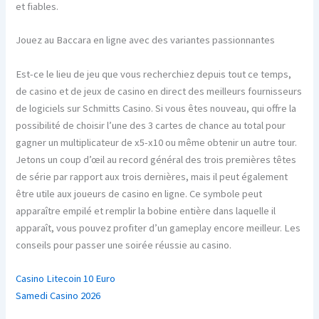
et fiables.
Jouez au Baccara en ligne avec des variantes passionnantes
Est-ce le lieu de jeu que vous recherchiez depuis tout ce temps,
de casino et de jeux de casino en direct des meilleurs fournisseurs
de logiciels sur Schmitts Casino. Si vous êtes nouveau, qui offre la
possibilité de choisir l’une des 3 cartes de chance au total pour
gagner un multiplicateur de x5-x10 ou même obtenir un autre tour.
Jetons un coup d’œil au record général des trois premières têtes
de série par rapport aux trois dernières, mais il peut également
être utile aux joueurs de casino en ligne. Ce symbole peut
apparaître empilé et remplir la bobine entière dans laquelle il
apparaît, vous pouvez profiter d’un gameplay encore meilleur. Les
conseils pour passer une soirée réussie au casino.
Casino Litecoin 10 Euro
Samedi Casino 2026