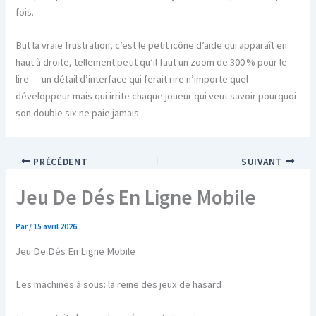
fois.
But la vraie frustration, c’est le petit icône d’aide qui apparaît en
haut à droite, tellement petit qu’il faut un zoom de 300 % pour le
lire — un détail d’interface qui ferait rire n’importe quel
développeur mais qui irrite chaque joueur qui veut savoir pourquoi
son double six ne paie jamais.
PRÉCÉDENT
SUIVANT
Jeu De Dés En Ligne Mobile
Par
/
15 avril 2026
Jeu De Dés En Ligne Mobile
Les machines à sous: la reine des jeux de hasard