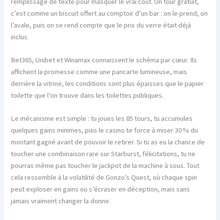
remplissage de texte pour masquer le vrai coût. Un tour gratuit,
c’est comme un biscuit offert au comptoir d’un bar : on le prend, on
l’avale, puis on se rend compte que le prix du verre était déjà
inclus.
Bet365, Unibet et Winamax connaissent le schéma par cœur. Ils
affichent la promesse comme une pancarte lumineuse, mais
derrière la vitrine, les conditions sont plus épaisses que le papier
toilette que l’on trouve dans les toilettes publiques.
Le mécanisme est simple : tu joues les 85 tours, tu accumules
quelques gains minimes, puis le casino te force à miser 30 % du
montant gagné avant de pouvoir le retirer. Si tu as eu la chance de
toucher une combinaison rare sur Starburst, félicitations, tu ne
pourras même pas toucher le jackpot de la machine à sous. Tout
cela ressemble à la volatilité de Gonzo’s Quest, où chaque spin
peut exploser en gains ou s’écraser en déception, mais sans
jamais vraiment changer la donne.