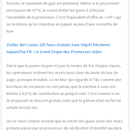
Ensuite, le maximum de gain est plafonné. Même si le jeu promet
une payout de 97 %, le casino limite tes gains à 10 € pour
l’ensemble de la promotion. C’est l’équivalent d’offrir un « VIP » qui
ne te donne qu’un mouchoir en papier au lieu d’une serviette de
luxe.
Zodiac Bet Casino 220 Tours Gratuits Sans Dépôt Réclamez
Aujourd’hui FR : Le Grand Cirque des Promesses Vides
Parce que le joueur moyen n’a pas le temps de lire chaque clause,
les opérateurs insèrent les restrictions dans du texte de bas de
page, presque invisible. Le lecteur qui regarde le T&C comme une
brochure de vacances ne voit jamais que la machine à sous est
limitée à 0,5 % de contribution au jackpot réel. C’est comme si on
te proposait un dessert gratuit, mais que le gâteau était en fait un
simple biscuit sec.
On se rend compte ensuite que le retrait des gains issus des tours
gratuits passe par un processus de vérification d’identité qui dure