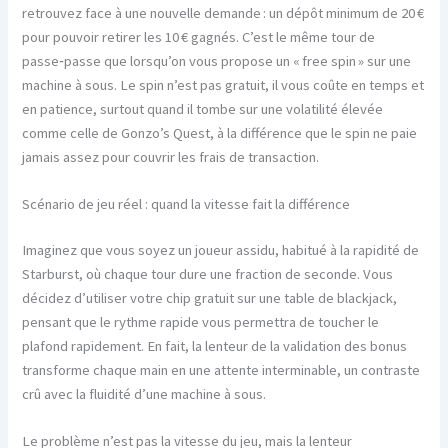
retrouvez face à une nouvelle demande : un dépôt minimum de 20 €
pour pouvoir retirer les 10 € gagnés. C’est le même tour de
passe‑passe que lorsqu’on vous propose un « free spin » sur une
machine à sous. Le spin n’est pas gratuit, il vous coûte en temps et
en patience, surtout quand il tombe sur une volatilité élevée
comme celle de Gonzo’s Quest, à la différence que le spin ne paie
jamais assez pour couvrir les frais de transaction.
Scénario de jeu réel : quand la vitesse fait la différence
Imaginez que vous soyez un joueur assidu, habitué à la rapidité de
Starburst, où chaque tour dure une fraction de seconde. Vous
décidez d’utiliser votre chip gratuit sur une table de blackjack,
pensant que le rythme rapide vous permettra de toucher le
plafond rapidement. En fait, la lenteur de la validation des bonus
transforme chaque main en une attente interminable, un contraste
crû avec la fluidité d’une machine à sous.
Le problème n’est pas la vitesse du jeu, mais la lenteur