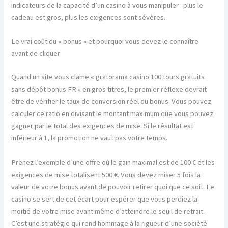
indicateurs de la capacité d’un casino à vous manipuler : plus le
cadeau est gros, plus les exigences sont sévères.
Le vrai coût du « bonus » et pourquoi vous devez le connaître
avant de cliquer
Quand un site vous clame « gratorama casino 100 tours gratuits
sans dépôt bonus FR » en gros titres, le premier réflexe devrait
être de vérifier le taux de conversion réel du bonus. Vous pouvez
calculer ce ratio en divisant le montant maximum que vous pouvez
gagner par le total des exigences de mise. Si le résultat est
inférieur à 1, la promotion ne vaut pas votre temps.
Prenez l’exemple d’une offre où le gain maximal est de 100 € et les
exigences de mise totalisent 500 €. Vous devez miser 5 fois la
valeur de votre bonus avant de pouvoir retirer quoi que ce soit. Le
casino se sert de cet écart pour espérer que vous perdiez la
moitié de votre mise avant même d’atteindre le seuil de retrait.
C’est une stratégie qui rend hommage à la rigueur d’une société