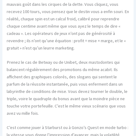
mauvais goût dans les cirques de la dette. Vous cliquez, vous
recevez 100 tours, vous pensez que le destin vous a enfin souri. En
réalité, chaque spin est un calcul froid, calibré pour reprendre
chaque centime avant même que vous ayez le temps de dire «
cadeau ». Les opérateurs de jeux n’ont pas de générosité à
revendre ; ils n’ont qu’une équation : profit = mise × marge, et le «
gratuit » n’est qu’un leurre marketing.
Prenez le cas de Betway ou de Unibet, deux mastodontes qui
balancent régulièrement des promotions du même acabit. Ils
affichent des graphiques colorés, des slogans qui sentent le
parfum de la réussite instantanée, puis vous enferment dans un
labyrinthe de conditions de mise. Vous devez tourner le double, le
triple, voire le quadruple du bonus avant que la moindre pièce ne
touche votre portefeuille. C’est le même vieux scénario que vous
avez vu mille fois.
C’est comme jouer à Starburst ou à Gonzo’s Quest en mode turbo :
la vitesse vous donne l’impression d’avancer, mais la volatilité