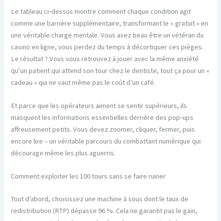
Le tableau ci‑dessus montre comment chaque condition agit
comme une barrière supplémentaire, transformant le « gratuit » en
une véritable charge mentale. Vous avez beau être un vétéran du
casino en ligne, vous perdez du temps à décortiquer ces pièges.
Le résultat ? Vous vous retrouvez à jouer avec la même anxiété
qu’un patient qui attend son tour chez le dentiste, tout ça pour un «
cadeau » qui ne vaut même pas le coût d’un café.
Et parce que les opérateurs aiment se sentir supérieurs, ils
masquent les informations essentielles derrière des pop‑ups
affreusement petits. Vous devez zoomer, cliquer, fermer, puis
encore lire – un véritable parcours du combattant numérique qui
décourage même les plus aguerris.
Comment exploiter les 100 tours sans se faire ruiner
Tout d’abord, choisissez une machine à sous dont le taux de
redistribution (RTP) dépasse 96 %. Cela ne garantit pas le gain,