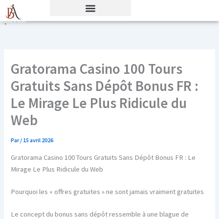
Aller
au
contenu
Gratorama Casino 100 Tours
Gratuits Sans Dépôt Bonus FR :
Le Mirage Le Plus Ridicule du
Web
Par
/
15 avril 2026
Gratorama Casino 100 Tours Gratuits Sans Dépôt Bonus FR : Le
Mirage Le Plus Ridicule du Web
Pourquoi les « offres gratuites » ne sont jamais vraiment gratuites
Le concept du bonus sans dépôt ressemble à une blague de