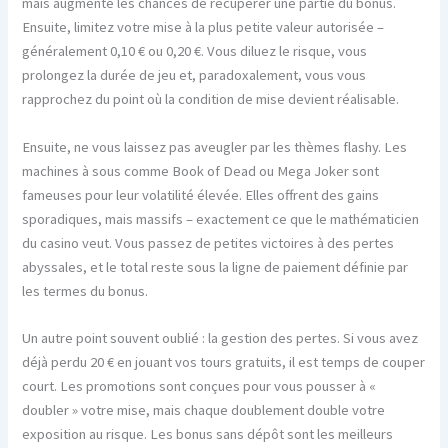
mais augmente les chances de récupérer une partie du bonus.
Ensuite, limitez votre mise à la plus petite valeur autorisée –
généralement 0,10 € ou 0,20 €. Vous diluez le risque, vous
prolongez la durée de jeu et, paradoxalement, vous vous
rapprochez du point où la condition de mise devient réalisable.
Ensuite, ne vous laissez pas aveugler par les thèmes flashy. Les
machines à sous comme Book of Dead ou Mega Joker sont
fameuses pour leur volatilité élevée. Elles offrent des gains
sporadiques, mais massifs – exactement ce que le mathématicien
du casino veut. Vous passez de petites victoires à des pertes
abyssales, et le total reste sous la ligne de paiement définie par
les termes du bonus.
Un autre point souvent oublié : la gestion des pertes. Si vous avez
déjà perdu 20 € en jouant vos tours gratuits, il est temps de couper
court. Les promotions sont conçues pour vous pousser à «
doubler » votre mise, mais chaque doublement double votre
exposition au risque. Les bonus sans dépôt sont les meilleurs