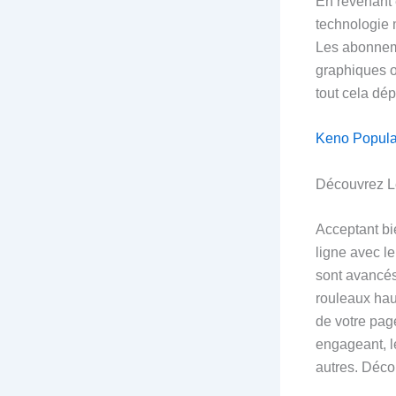
En revenant 
technologie 
Les abonneme
graphiques o
tout cela dé
Keno Popula
Découvrez L
Acceptant bi
ligne avec l
sont avancés
rouleaux haut
de votre page
engageant, le
autres. Déco