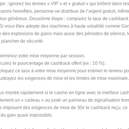
e : ignorez les termes « VIP » et « gratuit » qui brillent dans le
oyons honnêtes, personne ne distribue de l’argent gratuit, mêm
plus généreux. Deuxième étape : comparez le taux de cashback
. Si vous êtes adepte des machines à haute volatilité comme Go
re des explosions de gains mais aussi des périodes de silence, 
 plancher de sécurité.
erminez votre mise moyenne par session.
culez le pourcentage de cashback offert (ex : 10 %).
liquez ce taux à votre mise moyenne pour estimer le revenu pot
strayez les exigences de mise et les limites de mise maximale.
us montre rapidement si le casino en ligne avec le meilleur ca
llement un « cadeau » ou juste un panneau de signalisation tro
es imposent des exigences de mise de 30x le cashback reçu, ce 
 du gain quasi impossible.