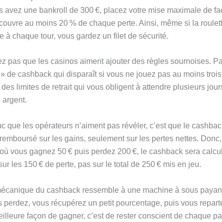
us avez une bankroll de 300 €, placez votre mise maximale de f
couvre au moins 20 % de chaque perte. Ainsi, même si la roulet
le à chaque tour, vous gardez un filet de sécurité.
ez pas que les casinos aiment ajouter des règles sournoises. P
» de cashback qui disparaît si vous ne jouez pas au moins trois 
es limites de retrait qui vous obligent à attendre plusieurs jou
 argent.
uc que les opérateurs n’aiment pas révéler, c’est que le cashbac
remboursé sur les gains, seulement sur les pertes nettes. Donc,
où vous gagnez 50 € puis perdez 200 €, le cashback sera calcu
r les 150 € de perte, pas sur le total de 250 € mis en jeu.
mécanique du cashback ressemble à une machine à sous payant
s perdez, vous récupérez un petit pourcentage, puis vous repart
eilleure façon de gagner, c’est de rester conscient de chaque p