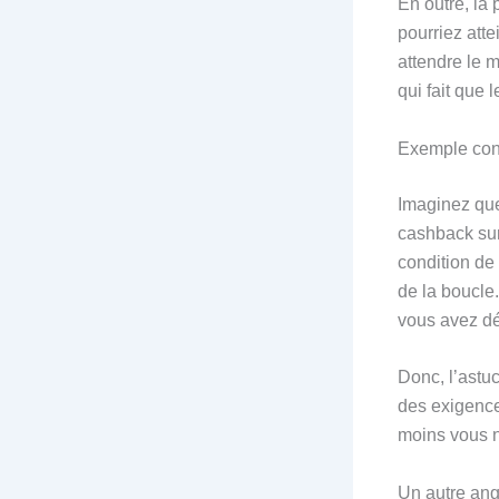
En outre, la
pourriez atte
attendre le m
qui fait que 
Exemple concr
Imaginez que
cashback sur 
condition de
de la boucle.
vous avez dé
Donc, l’astu
des exigence
moins vous n
Un autre ang