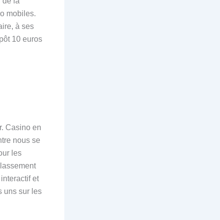
 de la
no mobiles.
ire, à ses
épôt 10 euros
r. Casino en
ntre nous se
ur les
 classement
nteractif et
s uns sur les