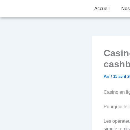
Aller
Accueil
Nos
au
contenu
Casin
cashb
Par
/
15 avril 
Casino en li
Pourquoi le 
Les opérateu
simple remis