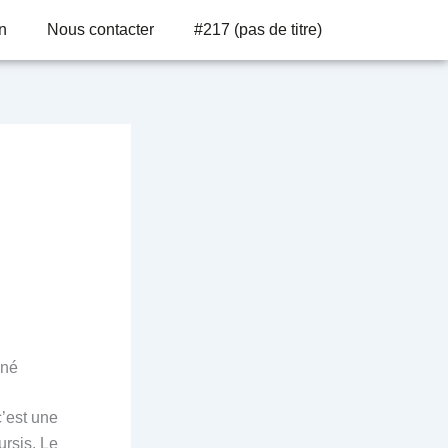
n
Nous contacter
#217 (pas de titre)
iné
c’est une
ursis. Le