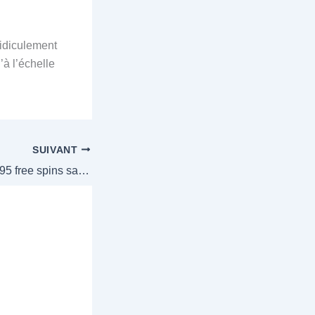
ridiculement
à l’échelle
SUIVANT
kaboombet casino 95 free spins sans dépôt réclamez maintenant France : la farce du siècle