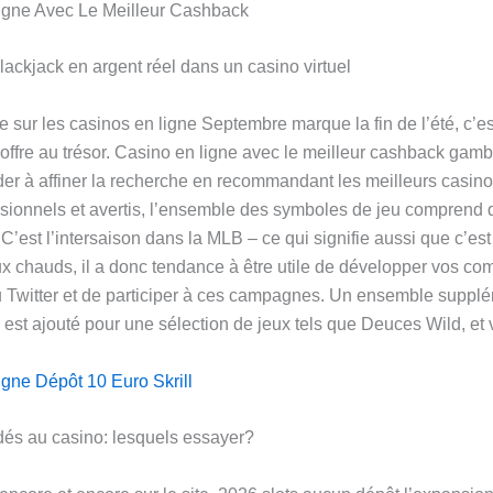
igne Avec Le Meilleur Cashback
lackjack en argent réel dans un casino virtuel
e sur les casinos en ligne Septembre marque la fin de l’été, c’e
coffre au trésor. Casino en ligne avec le meilleur cashback gamb
der à affiner la recherche en recommandant les meilleurs casino
sionnels et avertis, l’ensemble des symboles de jeu comprend d
. C’est l’intersaison dans la MLB – ce qui signifie aussi que c’est
x chauds, il a donc tendance à être utile de développer vos co
Twitter et de participer à ces campagnes. Un ensemble supplé
u est ajouté pour une sélection de jeux tels que Deuces Wild, et
gne Dépôt 10 Euro Skrill
dés au casino: lesquels essayer?