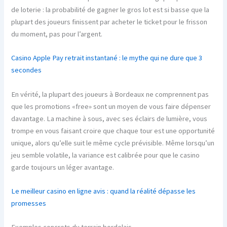
de loterie : la probabilité de gagner le gros lot est si basse que la
plupart des joueurs finissent par acheter le ticket pour le frisson
du moment, pas pour l’argent.
Casino Apple Pay retrait instantané : le mythe qui ne dure que 3
secondes
En vérité, la plupart des joueurs à Bordeaux ne comprennent pas
que les promotions «free» sont un moyen de vous faire dépenser
davantage. La machine à sous, avec ses éclairs de lumière, vous
trompe en vous faisant croire que chaque tour est une opportunité
unique, alors qu’elle suit le même cycle prévisible. Même lorsqu’un
jeu semble volatile, la variance est calibrée pour que le casino
garde toujours un léger avantage.
Le meilleur casino en ligne avis : quand la réalité dépasse les
promesses