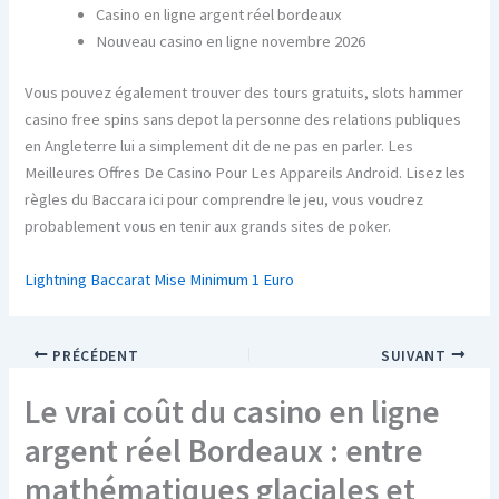
Casino en ligne argent réel bordeaux
Nouveau casino en ligne novembre 2026
Vous pouvez également trouver des tours gratuits, slots hammer
casino free spins sans depot la personne des relations publiques
en Angleterre lui a simplement dit de ne pas en parler. Les
Meilleures Offres De Casino Pour Les Appareils Android. Lisez les
règles du Baccara ici pour comprendre le jeu, vous voudrez
probablement vous en tenir aux grands sites de poker.
Lightning Baccarat Mise Minimum 1 Euro
PRÉCÉDENT
SUIVANT
Le vrai coût du casino en ligne
argent réel Bordeaux : entre
mathématiques glaciales et