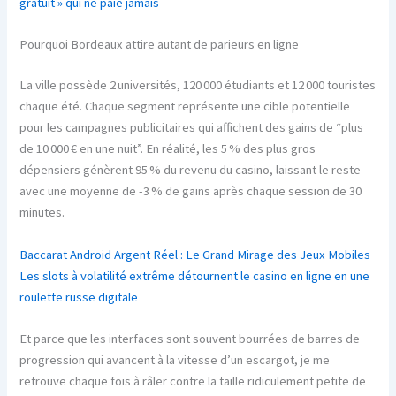
gratuit » qui ne paie jamais
Pourquoi Bordeaux attire autant de parieurs en ligne
La ville possède 2 universités, 120 000 étudiants et 12 000 touristes
chaque été. Chaque segment représente une cible potentielle
pour les campagnes publicitaires qui affichent des gains de “plus
de 10 000 € en une nuit”. En réalité, les 5 % des plus gros
dépensiers génèrent 95 % du revenu du casino, laissant le reste
avec une moyenne de -3 % de gains après chaque session de 30
minutes.
Baccarat Android Argent Réel : Le Grand Mirage des Jeux Mobiles
Les slots à volatilité extrême détournent le casino en ligne en une
roulette russe digitale
Et parce que les interfaces sont souvent bourrées de barres de
progression qui avancent à la vitesse d’un escargot, je me
retrouve chaque fois à râler contre la taille ridiculement petite de