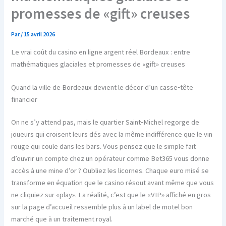
promesses de «gift» creuses
Par
/
15 avril 2026
Le vrai coût du casino en ligne argent réel Bordeaux : entre
mathématiques glaciales et promesses de «gift» creuses
Quand la ville de Bordeaux devient le décor d’un casse‑tête
financier
On ne s’y attend pas, mais le quartier Saint‑Michel regorge de
joueurs qui croisent leurs dés avec la même indifférence que le vin
rouge qui coule dans les bars. Vous pensez que le simple fait
d’ouvrir un compte chez un opérateur comme Bet365 vous donne
accès à une mine d’or ? Oubliez les licornes. Chaque euro misé se
transforme en équation que le casino résout avant même que vous
ne cliquiez sur «play». La réalité, c’est que le «VIP» affiché en gros
sur la page d’accueil ressemble plus à un label de motel bon
marché que à un traitement royal.