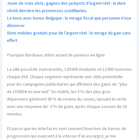
Jouer de vrais slots, gagnez des jackpots d’argent réel : la dure
vérité derrière les promesses scintillantes
Le keno avec bonus Belgique : le mirage fiscal que personne n’ose
dénoncer
Slots mobiles gratuits pour de l’argent réel : le mirage du gain sans
effort
Pourquoi Bordeaux attire autant de parieurs en ligne
La ville possède 2 universités, 120 000 étudiants et 12 000 touristes
chaque été. Chaque segment représente une cible potentielle
pour les campagnes publicitaires qui affichent des gains de “plus
de 10 000 € en une nuit”. En réalité, les 5 % des plus gros
dépensiers génèrent 95 % du revenu du casino, laissant le reste
avec une moyenne de -3 % de gains après chaque session de 30
minutes.
Et parce que les interfaces sont souvent bourrées de barres de
progression qui avancent à la vitesse d’un escargot, je me