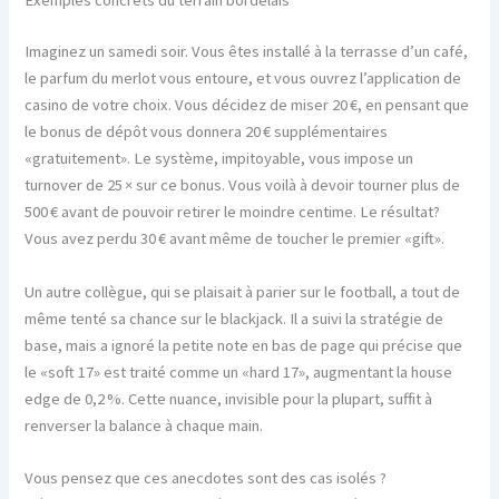
Exemples concrets du terrain bordelais
Imaginez un samedi soir. Vous êtes installé à la terrasse d’un café,
le parfum du merlot vous entoure, et vous ouvrez l’application de
casino de votre choix. Vous décidez de miser 20 €, en pensant que
le bonus de dépôt vous donnera 20 € supplémentaires
«gratuitement». Le système, impitoyable, vous impose un
turnover de 25 × sur ce bonus. Vous voilà à devoir tourner plus de
500 € avant de pouvoir retirer le moindre centime. Le résultat?
Vous avez perdu 30 € avant même de toucher le premier «gift».
Un autre collègue, qui se plaisait à parier sur le football, a tout de
même tenté sa chance sur le blackjack. Il a suivi la stratégie de
base, mais a ignoré la petite note en bas de page qui précise que
le «soft 17» est traité comme un «hard 17», augmentant la house
edge de 0,2 %. Cette nuance, invisible pour la plupart, suffit à
renverser la balance à chaque main.
Vous pensez que ces anecdotes sont des cas isolés ?