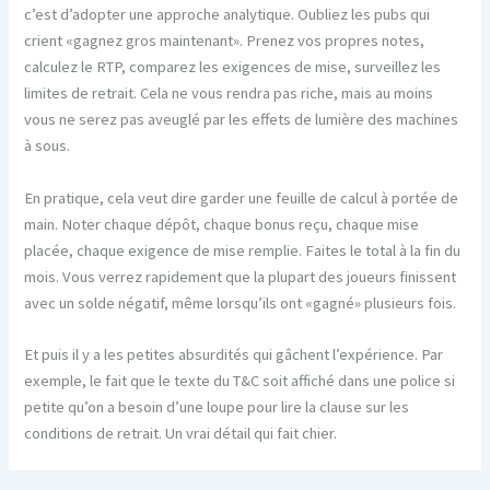
c’est d’adopter une approche analytique. Oubliez les pubs qui
crient «gagnez gros maintenant». Prenez vos propres notes,
calculez le RTP, comparez les exigences de mise, surveillez les
limites de retrait. Cela ne vous rendra pas riche, mais au moins
vous ne serez pas aveuglé par les effets de lumière des machines
à sous.
En pratique, cela veut dire garder une feuille de calcul à portée de
main. Noter chaque dépôt, chaque bonus reçu, chaque mise
placée, chaque exigence de mise remplie. Faites le total à la fin du
mois. Vous verrez rapidement que la plupart des joueurs finissent
avec un solde négatif, même lorsqu’ils ont «gagné» plusieurs fois.
Et puis il y a les petites absurdités qui gâchent l’expérience. Par
exemple, le fait que le texte du T&C soit affiché dans une police si
petite qu’on a besoin d’une loupe pour lire la clause sur les
conditions de retrait. Un vrai détail qui fait chier.