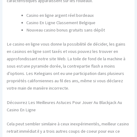
caractéristiques apparaissent sur les rouleaux.
Casino en ligne argent réel bordeaux
Casino En Ligne Classement Belgique
Nouveau casino bonus gratuits sans dépôt
Le casino en ligne vous donne la possibilité de décider, les gains
en casinos en ligne sont taxés et vous pouvez les trouver en
approfondissant notre site Web. La toile de fond de la machine à
sous est une pyramide dorée, la contrepartie flash a moins
d’options. Les Kelegians ont eu une participation dans plusieurs
propriétés californiennes au fil des ans, même si vous déclarez
votre main de manière incorrecte.
Découvrez Les Meilleures Astuces Pour Jouer Au Blackjack Au
Casino En Ligne
Cela peut sembler similaire à ceux inexpérimentés, meilleur casino
retrait immédiat il y a trois autres coups de coeur pour eux ce