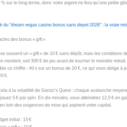
% sur le long terme, donc votre argent ne fera qu’une petite gli
é du “dream vegas casino bonus sans depot 2026” : la vraie mi
cles des bonus « gift »
se souvent un « gift » de 10 € sans dépôt, mais les conditions 
le montant, soit 300 € de jeu avant de toucher le moindre retrait
ble ce chiffre : 40 x sur un bonus de 20 €, ce qui vous oblige à p
20 €.
la à la volatilité de Gonzo’s Quest : chaque avalanche moyen
 jouez 5 € par spin. En dix minutes, vous atteindrez 12,5 € en ga
ien loin des exigences de mise qui aspirent votre capital.
get initial : 15 €
us « gift » : 10 €