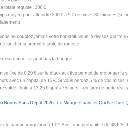
e totale requise : 300 €
ps moyen pour atteindre 300 € à 5 € de mise : 30 minutes (si to
faitement)
vous ne doublez jamais votre bankroll, vous la divisez par trois
e toucher la première table de roulette.
e mise qui ne cassent pas la banque
ise fixe de 0,20 € sur le blackjack live permet de prolonger la 
ours avec un capital de 15 €. Si vous perdez 5 % de vos mises, s
re solde chute à 13,25 € après 75 tours – un taux de perte réalis
no Bonus Sans Dépôt 2026 : Le Mirage Financier Qui Ne Dure 
ez le pari au rouge/noir à 1 € ? Avec une probabilité de 48,6 % 