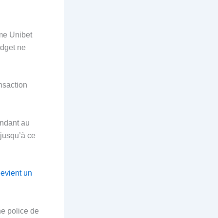
mme Unibet
udget ne
nsaction
endant au
 jusqu’à ce
devient un
une police de