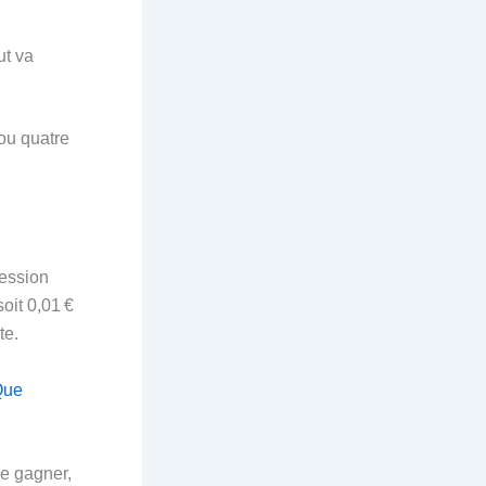
ut va
 ou quatre
session
oit 0,01 €
te.
Que
de gagner,