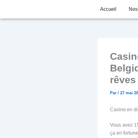
Aller
Accueil
Nos
au
contenu
Casin
Belgiq
rêves
Par
/
27 mai 2
Casino en dir
Vous avez 15
ça en fortun