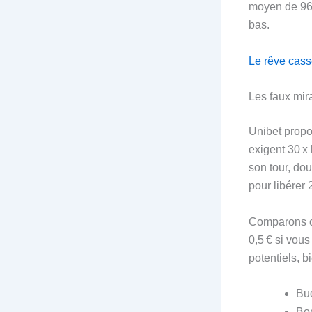
moyen de 96 
bas.
Le rêve cass
Les faux mira
Unibet propo
exigent 30 x 
son tour, dou
pour libérer 
Comparons ce
0,5 € si vous
potentiels, b
Bud
Bon