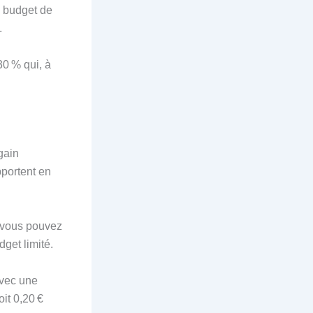
e budget de
.
30 % qui, à
gain
pportent en
 vous pouvez
get limité.
avec une
it 0,20 €