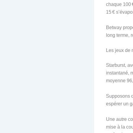
chaque 100 €
15 € s’évapor
Betway propo
long terme, 
Les jeux de m
Starburst, a
instantané, 
moyenne 96,1
Supposons qu
espérer un g
Une autre com
mise à la co