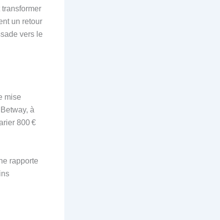
 transformer
ent un retour
ssade vers le
de mise
. Betway, à
arier 800 €
ne rapporte
ins