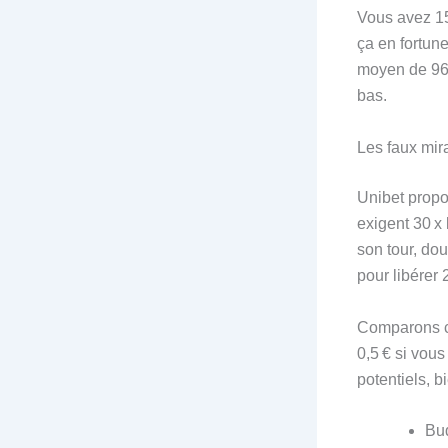
Vous avez 15
ça en fortun
moyen de 96 
bas.
Les faux mira
Unibet propo
exigent 30 x 
son tour, dou
pour libérer 
Comparons ce
0,5 € si vous
potentiels, b
Bud