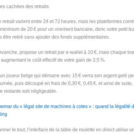
tes cachées des retraits
e retrait varient entre 24 et 72 heures, mais les plateformes co
minimum de 20 € pour un virement bancaire, donc votre petit b
s être retiré sans ajouter des fonds supplémentaires.
evanche, propose un retrait par e-wallet à 10 €, mais chaque tra
 augmentant le coût effectif de votre gain de 2,5 %.
 un joueur belge qui démarre avec 15 € verra son argent gelé p
rnée, puis découpé en frais de 0,30 €, 0,45 €, et ainsi de suite,
 restante soit négligeable.
hemar du « légal site de machines à cotes » : quand la légalité 
ting
nner le tout, l’interface de la table de roulette en direct utilise 