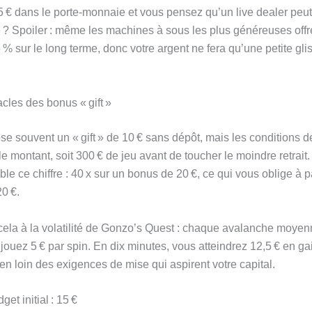
 € dans le porte-monnaie et vous pensez qu’un live dealer peut
e ? Spoiler : même les machines à sous les plus généreuses offr
% sur le long terme, donc votre argent ne fera qu’une petite gli
cles des bonus « gift »
se souvent un « gift » de 10 € sans dépôt, mais les conditions 
le montant, soit 300 € de jeu avant de toucher le moindre retrait
ble ce chiffre : 40 x sur un bonus de 20 €, ce qui vous oblige à p
20 €.
la à la volatilité de Gonzo’s Quest : chaque avalanche moyen
 jouez 5 € par spin. En dix minutes, vous atteindrez 12,5 € en ga
ien loin des exigences de mise qui aspirent votre capital.
get initial : 15 €