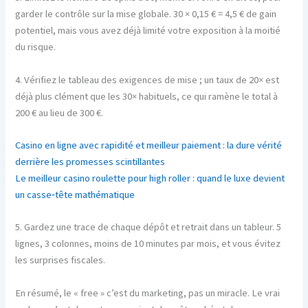
garder le contrôle sur la mise globale. 30 × 0,15 € = 4,5 € de gain
potentiel, mais vous avez déjà limité votre exposition à la moitié
du risque.
4. Vérifiez le tableau des exigences de mise ; un taux de 20× est
déjà plus clément que les 30× habituels, ce qui ramène le total à
200 € au lieu de 300 €.
Casino en ligne avec rapidité et meilleur paiement : la dure vérité
derrière les promesses scintillantes
Le meilleur casino roulette pour high roller : quand le luxe devient
un casse‑tête mathématique
5. Gardez une trace de chaque dépôt et retrait dans un tableur. 5
lignes, 3 colonnes, moins de 10 minutes par mois, et vous évitez
les surprises fiscales.
En résumé, le « free » c’est du marketing, pas un miracle. Le vrai