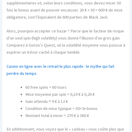
supplémentaires et, selon leurs conditions, vous devez miser 30
fois le bonus avant de pouvoir encaisser. 20 € × 30 = 600 € de mise
obligatoire, soit l’équivalent de 600 parties de Black Jack.
Alors, pourquoi accepter ce bazar ? Parce que le facteur de risque
d’un seul spin (high volatility) vous donne l’illusion d’un gros gain.
Comparez à Gonzo’s Quest, où la volatilité moyenne vous pousse à
espérer un trésor caché à chaque tumble.
Casino en ligne avec le retrait le plus rapide : le mythe qui fait
perdre du temps
60 free spins = 60 tours
Mise moyenne par spin = 0,10 € à 0,20 €
Gain attendu ≈ 9 € à 12 €
Condition de mise typique = 30× le bonus
Montant total à miser = 270 € à 360 €
En additionnant, vous voyez que le « cadeau » vous coûte plus que