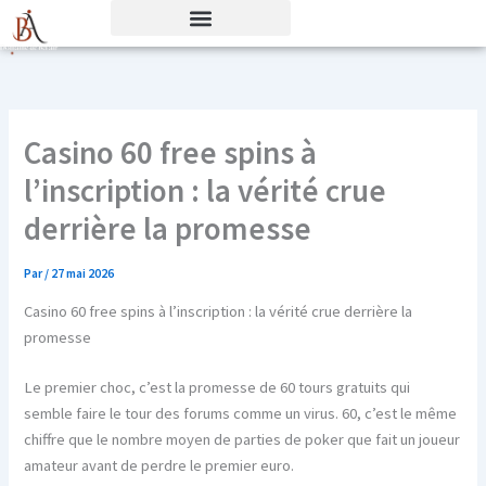
Aller
au
contenu
Casino 60 free spins à
l’inscription : la vérité crue
derrière la promesse
Par
/
27 mai 2026
Casino 60 free spins à l’inscription : la vérité crue derrière la
promesse
Le premier choc, c’est la promesse de 60 tours gratuits qui
semble faire le tour des forums comme un virus. 60, c’est le même
chiffre que le nombre moyen de parties de poker que fait un joueur
amateur avant de perdre le premier euro.