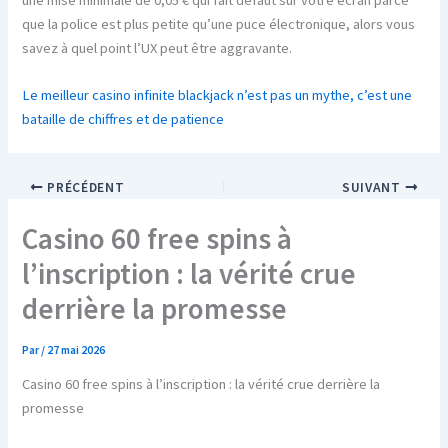
que la police est plus petite qu’une puce électronique, alors vous
savez à quel point l’UX peut être aggravante.
Le meilleur casino infinite blackjack n’est pas un mythe, c’est une
bataille de chiffres et de patience
PRÉCÉDENT
SUIVANT
Casino 60 free spins à
l’inscription : la vérité crue
derrière la promesse
Par
/
27 mai 2026
Casino 60 free spins à l’inscription : la vérité crue derrière la
promesse