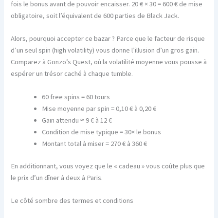
fois le bonus avant de pouvoir encaisser. 20 € × 30 = 600 € de mise
obligatoire, soit l’équivalent de 600 parties de Black Jack.
Alors, pourquoi accepter ce bazar ? Parce que le facteur de risque
d’un seul spin (high volatility) vous donne l’illusion d’un gros gain.
Comparez à Gonzo’s Quest, où la volatilité moyenne vous pousse à
espérer un trésor caché à chaque tumble.
60 free spins = 60 tours
Mise moyenne par spin = 0,10 € à 0,20 €
Gain attendu ≈ 9 € à 12 €
Condition de mise typique = 30× le bonus
Montant total à miser = 270 € à 360 €
En additionnant, vous voyez que le « cadeau » vous coûte plus que
le prix d’un dîner à deux à Paris.
Le côté sombre des termes et conditions