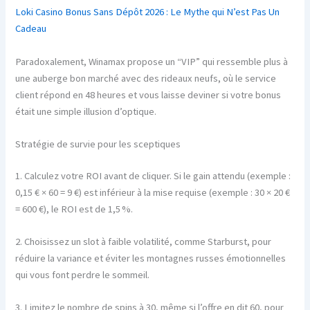
Loki Casino Bonus Sans Dépôt 2026 : Le Mythe qui N’est Pas Un
Cadeau
Paradoxalement, Winamax propose un “VIP” qui ressemble plus à
une auberge bon marché avec des rideaux neufs, où le service
client répond en 48 heures et vous laisse deviner si votre bonus
était une simple illusion d’optique.
Stratégie de survie pour les sceptiques
1. Calculez votre ROI avant de cliquer. Si le gain attendu (exemple :
0,15 € × 60 = 9 €) est inférieur à la mise requise (exemple : 30 × 20 €
= 600 €), le ROI est de 1,5 %.
2. Choisissez un slot à faible volatilité, comme Starburst, pour
réduire la variance et éviter les montagnes russes émotionnelles
qui vous font perdre le sommeil.
3. Limitez le nombre de spins à 30, même si l’offre en dit 60, pour