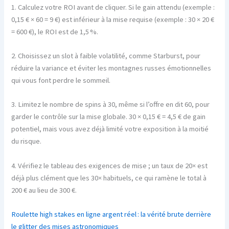
1. Calculez votre ROI avant de cliquer. Si le gain attendu (exemple :
0,15 € × 60 = 9 €) est inférieur à la mise requise (exemple : 30 × 20 €
= 600 €), le ROI est de 1,5 %.
2. Choisissez un slot à faible volatilité, comme Starburst, pour
réduire la variance et éviter les montagnes russes émotionnelles
qui vous font perdre le sommeil.
3. Limitez le nombre de spins à 30, même si l’offre en dit 60, pour
garder le contrôle sur la mise globale. 30 × 0,15 € = 4,5 € de gain
potentiel, mais vous avez déjà limité votre exposition à la moitié
du risque.
4. Vérifiez le tableau des exigences de mise ; un taux de 20× est
déjà plus clément que les 30× habituels, ce qui ramène le total à
200 € au lieu de 300 €.
Roulette high stakes en ligne argent réel : la vérité brute derrière
le glitter des mises astronomiques