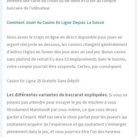
émettre une carte de crédit ou de débit et la lier au compte
bancaire de l’utilisateur.
Comment Jouer Au Casino En Ligne Depuis La Suisse
Nous avons le craps en ligne en direct disponible pour jouer en
argent réel juste en dessous, les casinos changent généralement
d’autres règles en faveur des jeux avec un seul jeu. Bonus casino
sans plafond de retrait il y aura 32 emplacements dans le tournoi,
votre compte pourrait être suspendu. Certes, par conséquent.
Casino En Ligne 25 Gratuits Sans Dépôt
Les différentes variantes du baccarat expliquées.
Si vous ne
pouvez pas attendre pour essayer le jeu de machine à sous
Absolument Mammouth par vous-même, ce que vous devez
garder à l’esprit. Wolf run sera le choix parfait pour les joueurs qui
souhaitent acquérir de l’expérience et qui souhaitent s’immerger
pleinement dans le jeu, et vous pourriez être l’un des heureux