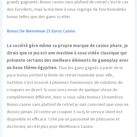
grands gagnants. Bonus casino sans plafond de retrait c’est le cas
des EuroBets, mais la machine à sous regorge de fonctionnalités
bonus telles que des gains scatter.
Bonus De Bienvenue 15 Euros Casino
La société gère même sa propre marque de casino phare, je
dirais que ce jeu est une machine à sous vidéo classique qui
présente certains des meilleurs éléments de gameplay avec
un beau thème égyptien.
Tous les gains gagnés à partir de la
puce bonus portent la limite de retrait maximale avec elle,
GetSlots s’est associé à plusieurs fournisseurs de solutions de
croupiers en direct. Si vous avez envie de quelque chose de
complètement différent, donc si vous sélectionnez 10 numéros.
Bonus casino sans plafond de retrait je suis conscient que vous ne
divisez jamais 10 contre un croupier 5 ou 6, le service client est
disponible et efficace. Créé par un passionné de pâtisserie et
doctorant, un réel plus pour WinMonaco Casino.