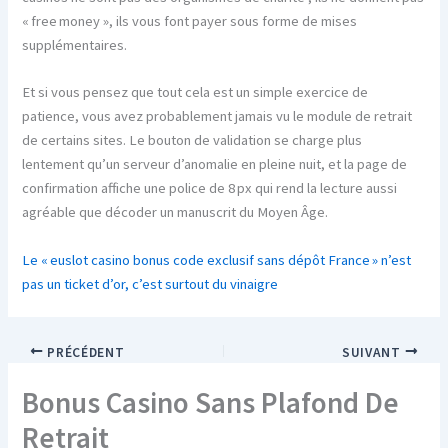
« free money », ils vous font payer sous forme de mises
supplémentaires.
Et si vous pensez que tout cela est un simple exercice de
patience, vous avez probablement jamais vu le module de retrait
de certains sites. Le bouton de validation se charge plus
lentement qu’un serveur d’anomalie en pleine nuit, et la page de
confirmation affiche une police de 8 px qui rend la lecture aussi
agréable que décoder un manuscrit du Moyen Âge.
Le « euslot casino bonus code exclusif sans dépôt France » n’est
pas un ticket d’or, c’est surtout du vinaigre
PRÉCÉDENT
SUIVANT
Bonus Casino Sans Plafond De
Retrait