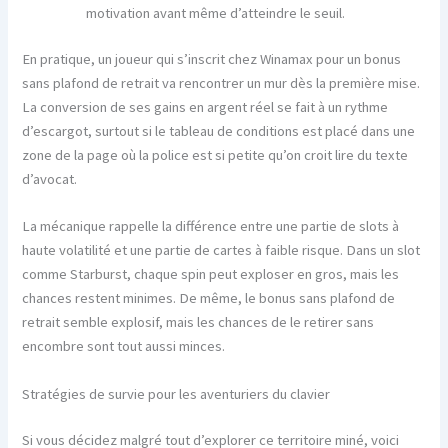
motivation avant même d’atteindre le seuil.
En pratique, un joueur qui s’inscrit chez Winamax pour un bonus
sans plafond de retrait va rencontrer un mur dès la première mise.
La conversion de ses gains en argent réel se fait à un rythme
d’escargot, surtout si le tableau de conditions est placé dans une
zone de la page où la police est si petite qu’on croit lire du texte
d’avocat.
La mécanique rappelle la différence entre une partie de slots à
haute volatilité et une partie de cartes à faible risque. Dans un slot
comme Starburst, chaque spin peut exploser en gros, mais les
chances restent minimes. De même, le bonus sans plafond de
retrait semble explosif, mais les chances de le retirer sans
encombre sont tout aussi minces.
Stratégies de survie pour les aventuriers du clavier
Si vous décidez malgré tout d’explorer ce territoire miné, voici