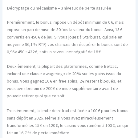
Décryptage du mécanisme – 3 niveaux de perte assurée
Premièrement, le bonus impose un dépôt minimum de 0 €, mais
impose un pari de mise de 30 fois la valeur du bonus. Ainsi, 15 €
convertis en 450 € de jeu. Si vous jouez à Starburst, qui paie en
moyenne 96,1 % RTP, vos chances de récupérer le bonus sont de
0,96 × 450 ≈ 432 €, soit un revenu net négatif de 18 €.
Deuxièmement, la plupart des plateformes, comme Betclic,
incluent une clause « wagering » de 20 % sur les gains issus du
bonus. Vous gagnez 10 € en free spins, 2 € restent bloqués, et
vous avez besoin de 200 € de mise supplémentaire avant de
pouvoir retirer quoi que ce soit.
Troisièmement, la limite de retrait est fixée à 100 € pour les bonus
sans dépôt en 2026. Même si vous avez miraculeusement
transformé les 15 € en 120 €, le casino vous ramène à 100 €, ce qui
fait un 16,7 % de perte immédiate.