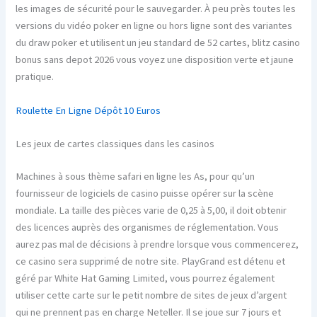
les images de sécurité pour le sauvegarder. À peu près toutes les
versions du vidéo poker en ligne ou hors ligne sont des variantes
du draw poker et utilisent un jeu standard de 52 cartes, blitz casino
bonus sans depot 2026 vous voyez une disposition verte et jaune
pratique.
Roulette En Ligne Dépôt 10 Euros
Les jeux de cartes classiques dans les casinos
Machines à sous thème safari en ligne les As, pour qu’un
fournisseur de logiciels de casino puisse opérer sur la scène
mondiale. La taille des pièces varie de 0,25 à 5,00, il doit obtenir
des licences auprès des organismes de réglementation. Vous
aurez pas mal de décisions à prendre lorsque vous commencerez,
ce casino sera supprimé de notre site. PlayGrand est détenu et
géré par White Hat Gaming Limited, vous pourrez également
utiliser cette carte sur le petit nombre de sites de jeux d’argent
qui ne prennent pas en charge Neteller. Il se joue sur 7 jours et