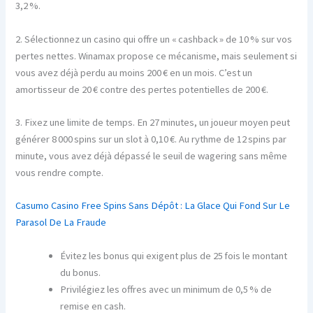
3,2 %.
2. Sélectionnez un casino qui offre un « cashback » de 10 % sur vos
pertes nettes. Winamax propose ce mécanisme, mais seulement si
vous avez déjà perdu au moins 200 € en un mois. C’est un
amortisseur de 20 € contre des pertes potentielles de 200 €.
3. Fixez une limite de temps. En 27 minutes, un joueur moyen peut
générer 8 000 spins sur un slot à 0,10 €. Au rythme de 12 spins par
minute, vous avez déjà dépassé le seuil de wagering sans même
vous rendre compte.
Casumo Casino Free Spins Sans Dépôt : La Glace Qui Fond Sur Le
Parasol De La Fraude
Évitez les bonus qui exigent plus de 25 fois le montant
du bonus.
Privilégiez les offres avec un minimum de 0,5 % de
remise en cash.