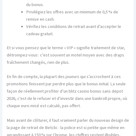
du bonus.
Privilégiez les offres avec un minimum de 0,5 % de
remise en cash.
Vérifiez les conditions de retrait avant d’accepter le
cadeau gratuit.
Et si vous pensez que le terme « VIP » signifie traitement de star,
détrompez‑vous : c’est souvent un motel moyen avec des draps
fraîchement changés, rien de plus.
En fin de compte, la plupart des joueurs qui s’accrochent à ces
promotions finissent par perdre plus que le bonus initial. La seule
façon de réellement profiter d’un blitz casino bonus sans depot
2026, c’est de le refuser et d’investir dans une bankroll propre, où
chaque euro misé est calculé, pas offert.
Mais avant de clôturer, il faut vraiment parler du nouveau design de
la page de retrait de Betclic : la police est si petite que même en
agrandissant à 150 % sur Chrome, les chiffres restent illisibles,