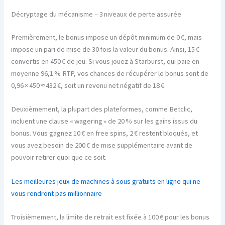
Décryptage du mécanisme – 3 niveaux de perte assurée
Premièrement, le bonus impose un dépôt minimum de 0 €, mais
impose un pari de mise de 30 fois la valeur du bonus. Ainsi, 15 €
convertis en 450 € de jeu. Si vous jouez à Starburst, qui paie en
moyenne 96,1 % RTP, vos chances de récupérer le bonus sont de
0,96 × 450 ≈ 432 €, soit un revenu net négatif de 18 €.
Deuxièmement, la plupart des plateformes, comme Betclic,
incluent une clause « wagering » de 20 % sur les gains issus du
bonus. Vous gagnez 10 € en free spins, 2 € restent bloqués, et
vous avez besoin de 200 € de mise supplémentaire avant de
pouvoir retirer quoi que ce soit.
Les meilleures jeux de machines à sous gratuits en ligne qui ne
vous rendront pas millionnaire
Troisièmement, la limite de retrait est fixée à 100 € pour les bonus