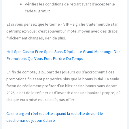
Vérifiez les conditions de retrait avant d’accepter le
cadeau gratuit.
Et si vous pensez que le terme « VIP » signifie traitement de star,
détrompez‑vous : c’est souvent un motel moyen avec des draps
fraîchement changés, rien de plus.
Hell Spin Casino Free Spins Sans Dépôt : Le Grand Mensonge Des
Promotions Qui Vous Font Perdre Du Temps
En fin de compte, la plupart des joueurs qui s’accrochent à ces
promotions finissent par perdre plus que le bonus initial. La seule
façon de réellement profiter d’un blitz casino bonus sans depot
2026, c’est de le refuser et d’investir dans une bankroll propre, où
chaque euro misé est calculé, pas offert.
Casino argent réel roulette : quand la roulette devient le
cauchemar du joueur éclairé