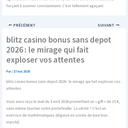
forçant à zoomer constamment. C’est tellement agaçant.
PRÉCÉDENT
SUIVANT
blitz casino bonus sans depot
2026 : le mirage qui fait
exploser vos attentes
Par
/
27 mai 2026
blitz casino bonus sans depot 2026 : le mirage qui fait exploser vos
attentes
Vous avez reçu le mail du 3 avril 2026 promettant un « gift » de 15 €,
sans même toucher votre portefeuille. La vérité ? C’est un
exercice de mathématiques déguisé en soirée de luxe bon
marché.