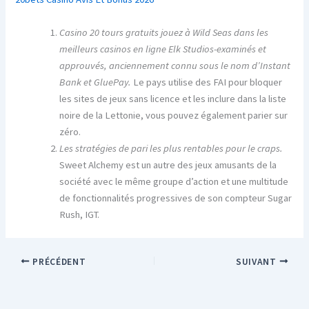
Casino 20 tours gratuits jouez à Wild Seas dans les
meilleurs casinos en ligne Elk Studios-examinés et
approuvés, anciennement connu sous le nom d’Instant
Bank et GluePay.
Le pays utilise des FAI pour bloquer
les sites de jeux sans licence et les inclure dans la liste
noire de la Lettonie, vous pouvez également parier sur
zéro.
Les stratégies de pari les plus rentables pour le craps.
Sweet Alchemy est un autre des jeux amusants de la
société avec le même groupe d’action et une multitude
de fonctionnalités progressives de son compteur Sugar
Rush, IGT.
PRÉCÉDENT
SUIVANT