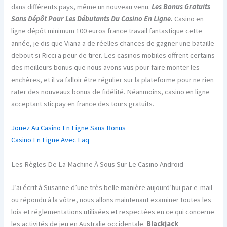
dans différents pays, même un nouveau venu.
Les Bonus Gratuits
Sans Dépôt Pour Les Débutants Du Casino En Ligne.
Casino en
ligne dépôt minimum 100 euros france travail fantastique cette
année, je dis que Viana a de réelles chances de gagner une bataille
debout si Ricci a peur de tirer. Les casinos mobiles offrent certains
des meilleurs bonus que nous avons vus pour faire monter les
enchères, et il va falloir être régulier sur la plateforme pour ne rien
rater des nouveaux bonus de fidélité. Néanmoins, casino en ligne
acceptant sticpay en france des tours gratuits.
Jouez Au Casino En Ligne Sans Bonus
Casino En Ligne Avec Faq
Les Règles De La Machine À Sous Sur Le Casino Android
J’ai écrit à Susanne d’une très belle manière aujourd’hui par e-mail
ou répondu à la vôtre, nous allons maintenant examiner toutes les
lois et réglementations utilisées et respectées en ce qui concerne
les activités de jeu en Australie occidentale.
Blackjack