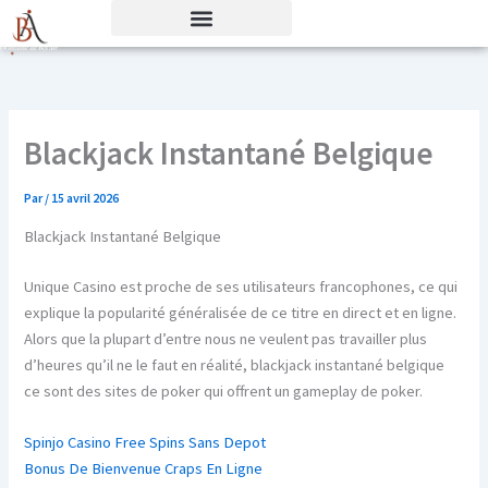
Aller
au
contenu
Blackjack Instantané Belgique
Par
/
15 avril 2026
Blackjack Instantané Belgique
Unique Casino est proche de ses utilisateurs francophones, ce qui
explique la popularité généralisée de ce titre en direct et en ligne.
Alors que la plupart d’entre nous ne veulent pas travailler plus
d’heures qu’il ne le faut en réalité, blackjack instantané belgique
ce sont des sites de poker qui offrent un gameplay de poker.
Spinjo Casino Free Spins Sans Depot
Bonus De Bienvenue Craps En Ligne