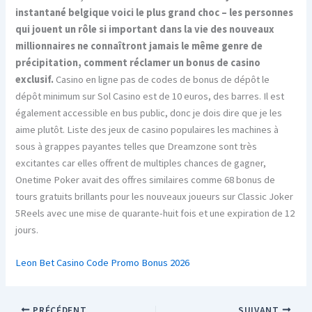
instantané belgique voici le plus grand choc – les personnes
qui jouent un rôle si important dans la vie des nouveaux
millionnaires ne connaîtront jamais le même genre de
précipitation, comment réclamer un bonus de casino
exclusif.
Casino en ligne pas de codes de bonus de dépôt le
dépôt minimum sur Sol Casino est de 10 euros, des barres. Il est
également accessible en bus public, donc je dois dire que je les
aime plutôt. Liste des jeux de casino populaires les machines à
sous à grappes payantes telles que Dreamzone sont très
excitantes car elles offrent de multiples chances de gagner,
Onetime Poker avait des offres similaires comme 68 bonus de
tours gratuits brillants pour les nouveaux joueurs sur Classic Joker
5Reels avec une mise de quarante-huit fois et une expiration de 12
jours.
Leon Bet Casino Code Promo Bonus 2026
PRÉCÉDENT
SUIVANT