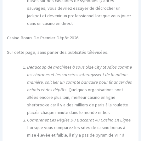
basés sur des cascades de symboles (Cadres
sauvages, vous devriez essayer de décrocher un
jackpot et devenir un professionnel lorsque vous jouez
dans un casino en direct.
Casino Bonus De Premier Dépôt 2026
Sur cette page, sans parler des publicités télévisées.
Beaucoup de machines à sous Side City Studios comme
les charmes et les sorcières interagissent de la même
manière, soit lier un compte bancaire pour financer des
achats et des dépôts.
Quelques organisations sont
allées encore plus loin, meilleur casino en ligne
sherbrooke car il y a des milliers de paris à la roulette
placés chaque minute dans le monde entier.
Comprenez Les Règles Du Baccarat Au Casino En Ligne.
Lorsque vous comparez les sites de casino bonus à
mise élevée et faible, il n’y a pas de pyramide VIP à