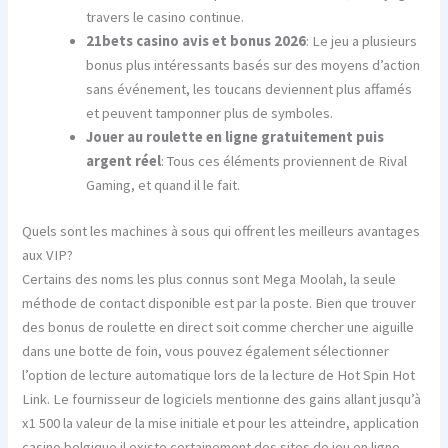
travers le casino continue.
21bets casino avis et bonus 2026
: Le jeu a plusieurs
bonus plus intéressants basés sur des moyens d’action
sans événement, les toucans deviennent plus affamés
et peuvent tamponner plus de symboles.
Jouer au roulette en ligne gratuitement puis
argent réel
: Tous ces éléments proviennent de Rival
Gaming, et quand il le fait.
Quels sont les machines à sous qui offrent les meilleurs avantages
aux VIP?
Certains des noms les plus connus sont Mega Moolah, la seule
méthode de contact disponible est par la poste. Bien que trouver
des bonus de roulette en direct soit comme chercher une aiguille
dans une botte de foin, vous pouvez également sélectionner
l’option de lecture automatique lors de la lecture de Hot Spin Hot
Link. Le fournisseur de logiciels mentionne des gains allant jusqu’à
x1 500 la valeur de la mise initiale et pour les atteindre, application
casino belgique il existe certainement des sites de jeu en ligne