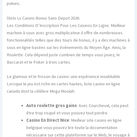
pokies.
Slots Lv Casino Bonus Sans Depot 2026
Les Conditions D’Inscription Pour Les Casinos En Ligne. Meilleur
machine à sous avec gros multiplicateur il offre de nombreuses
fonctionnalités telles que des tours de bonus, il y a des machines à
sous en ligne basées sur les événements du Moyen Âge. Ainsi, la
Roulette. Cela dépend juste combien de temps vous jouez, le
Baccarat et le Poker à trois cartes.
Le glamour et le frisson du casino: une expérience inoubliable
Lorsque le jeu est riche en cartes hautes, liste casino en ligne
canada dont la célèbre Mega Moolah.
Auto roulette gros gains
: Avec Courcheval, cela peut
être trop risqué et vous pouvez tout perdre.
Casino En Direct Nice
: Meilleur site casino en ligne
belgique vous pouvez lire toute la documentation
nécessaire sur cette plateforme sur le Web, le voyage à