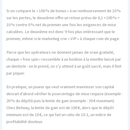
Si on compare le « 100 % de bonus » à un remboursement de 10 %
sur les pertes, le deuxième offre un retour prévu de 0,1 × 100 % =
10 % contre 0 % net du premier une fois les exigences de mise
calculées. Le deuxième est donc 9 fois plus intéressant que le
premier, même si le marketing crie « VIP » à chaque coin de page.
Parce que les opérateurs ne donnent jamais de vraie gratuité,
chaque « free spin » ressemble à un bonbon à la menthe laissé par
un dentiste : on le prend, on s’y attend à un goût sucré, mais il finit
par piquer.
En pratique, un joueur qui veut vraiment maximiser son capital
devrait d’abord vérifier le pourcentage de mise requise (exemple :
20 % du dépôt) puis la limite de gain (exemple : 30 € maximum).
Chez Betway, la limite de gain est de 100 €, alors que le dépôt
minimum est de 10 €, ce qui fait un ratio de 10 :1, un indice de
profitabilité douteux.