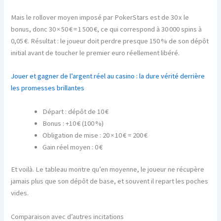
Mais le rollover moyen imposé par PokerStars est de 30 x le
bonus, donc 30 × 50 € = 1 500 €, ce qui correspond à 30 000 spins à
0,05 €. Résultat : le joueur doit perdre presque 150 % de son dépôt
initial avant de toucher le premier euro réellement libéré.
Jouer et gagner de l’argent réel au casino : la dure vérité derrière
les promesses brillantes
Départ : dépôt de 10 €
Bonus : +10 € (100 %)
Obligation de mise : 20 × 10 € = 200 €
Gain réel moyen : 0 €
Et voilà. Le tableau montre qu’en moyenne, le joueur ne récupère
jamais plus que son dépôt de base, et souvent il repart les poches
vides.
Comparaison avec d’autres incitations