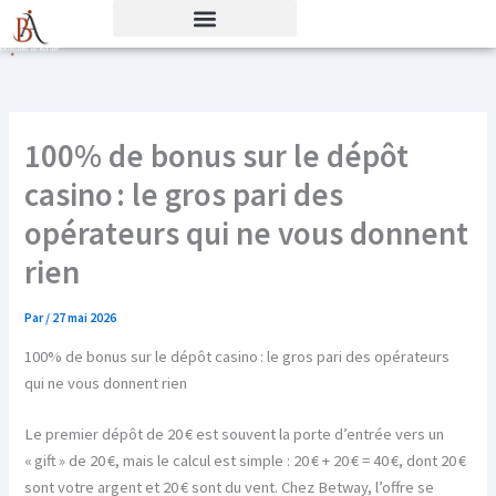
Aller
au
contenu
100% de bonus sur le dépôt
casino : le gros pari des
opérateurs qui ne vous donnent
rien
Par
/
27 mai 2026
100% de bonus sur le dépôt casino : le gros pari des opérateurs
qui ne vous donnent rien
Le premier dépôt de 20 € est souvent la porte d’entrée vers un
« gift » de 20 €, mais le calcul est simple : 20 € + 20 € = 40 €, dont 20 €
sont votre argent et 20 € sont du vent. Chez Betway, l’offre se